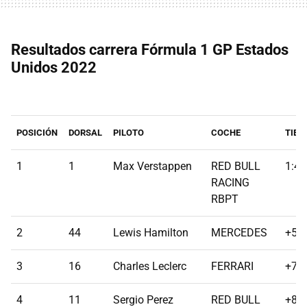
Resultados carrera Fórmula 1 GP Estados
Unidos 2022
POSICIÓN
DORSAL
PILOTO
COCHE
TIEM
1
1
Max Verstappen
RED BULL
1:42
RACING
RBPT
2
44
Lewis Hamilton
MERCEDES
+5.
3
16
Charles Leclerc
FERRARI
+7.
4
11
Sergio Perez
RED BULL
+8.