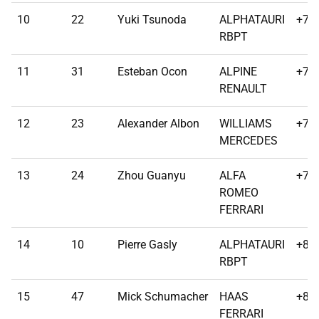
10
22
Yuki Tsunoda
ALPHATAURI
+70
RBPT
11
31
Esteban Ocon
ALPINE
+72
RENAULT
12
23
Alexander Albon
WILLIAMS
+75
MERCEDES
13
24
Zhou Guanyu
ALFA
+76
ROMEO
FERRARI
14
10
Pierre Gasly
ALPHATAURI
+81
RBPT
15
47
Mick Schumacher
HAAS
+84
FERRARI