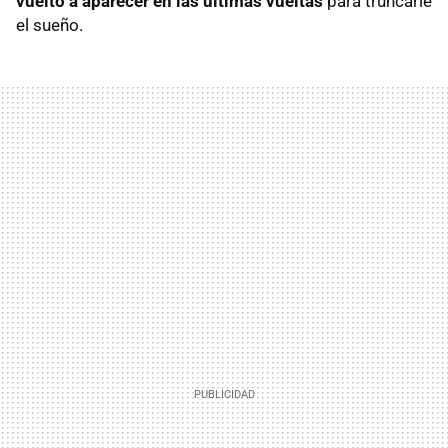
vuelto a aparecer en las últimas vueltas
para truncarle
el sueño.