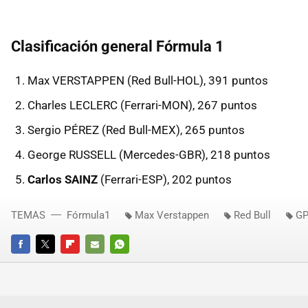
Clasificación general Fórmula 1
Max VERSTAPPEN (Red Bull-HOL), 391 puntos
Charles LECLERC (Ferrari-MON), 267 puntos
Sergio PÉREZ (Red Bull-MEX), 265 puntos
George RUSSELL (Mercedes-GBR), 218 puntos
Carlos SAINZ
(Ferrari-ESP), 202 puntos
TEMAS
Fórmula1
Max Verstappen
Red Bull
GP
FACEBOOK
TWITTER
FLIPBOARD
E-
WHATSAPP
MAIL