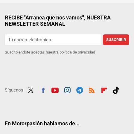
RECIBE "Arranca que nos vamos", NUESTRA
NEWSLETTER SEMANAL
SUSCRIBIR
Suscribiéndote aceptas nuestra
política de privacidad
Síguenos
Twit
Fac
Yout
Inst
Tele
RSS
Flip
Tikt
ter
ebo
ube
agra
gra
boar
ok
ok
m
m
d
En Motorpasión hablamos de...