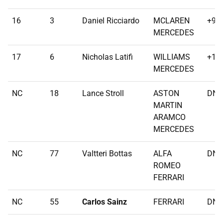
16
3
Daniel Ricciardo
MCLAREN
+90
MERCEDES
17
6
Nicholas Latifi
WILLIAMS
+10
MERCEDES
NC
18
Lance Stroll
ASTON
DNF
MARTIN
ARAMCO
MERCEDES
NC
77
Valtteri Bottas
ALFA
DNF
ROMEO
FERRARI
NC
55
Carlos Sainz
FERRARI
DNF