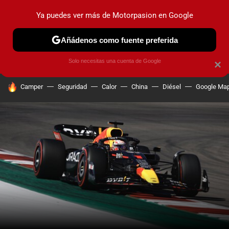
Ya puedes ver más de Motorpasion en Google
PRUEBAS
COCHES ELÉCTRICOS
OBSERVATORIO
F1
Añádenos como fuente preferida
Solo necesitas una cuenta de Google
×
HOY SE HABLA DE
Camper
Seguridad
Calor
China
Diésel
Google Ma