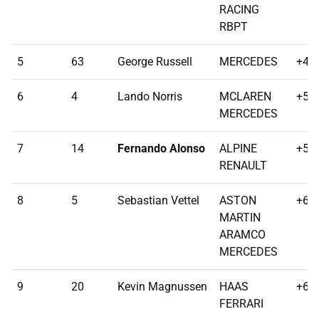
RACING
RBPT
5
63
George Russell
MERCEDES
+44
6
4
Lando Norris
MCLAREN
+53
MERCEDES
7
14
Fernando Alonso
ALPINE
+55
RENAULT
8
5
Sebastian Vettel
ASTON
+65
MARTIN
ARAMCO
MERCEDES
9
20
Kevin Magnussen
HAAS
+65
FERRARI