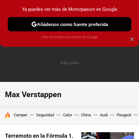
Ya puedes ver más de Motorpasion en Google
PRUEBAS
COCHES ELÉCTRICOS
OBSERVATORIO
F1
Añádenos como fuente preferida
Solo necesitas una cuenta de Google
×
Max Verstappen
HOY SE HABLA DE
Camper
Seguridad
Calor
China
Audi
Peugeot
Terremoto en la Fórmula 1.