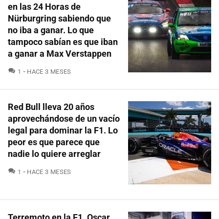
en las 24 Horas de
Nürburgring sabiendo que
no iba a ganar. Lo que
tampoco sabían es que iban
a ganar a Max Verstappen
COMENTARIOS
1
HACE 3 MESES
Red Bull lleva 20 años
aprovechándose de un vacío
legal para dominar la F1. Lo
peor es que parece que
nadie lo quiere arreglar
COMENTARIOS
1
HACE 3 MESES
Terremoto en la F1. Oscar