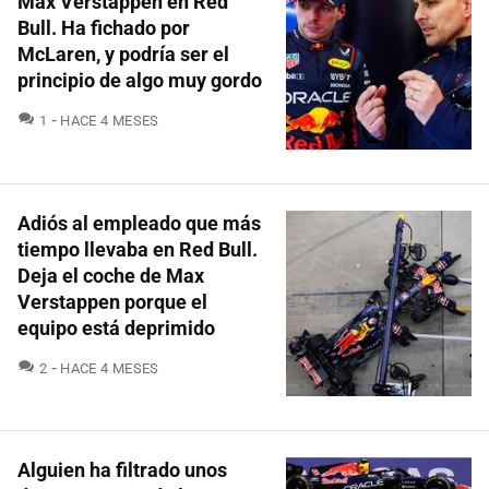
Max Verstappen en Red
Bull. Ha fichado por
McLaren, y podría ser el
principio de algo muy gordo
COMENTARIOS
1
HACE 4 MESES
Adiós al empleado que más
tiempo llevaba en Red Bull.
Deja el coche de Max
Verstappen porque el
equipo está deprimido
COMENTARIOS
2
HACE 4 MESES
Alguien ha filtrado unos