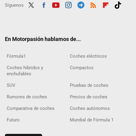
Síguenos
Twit
Fac
Yout
Inst
Tele
RSS
Flip
Tikt
ter
ebo
ube
agra
gra
boar
ok
ok
m
m
d
En Motorpasión hablamos de...
Fórmula1
Coches eléctricos
Coches híbridos y
Compactos
enchufables
SUV
Pruebas de coches
Rumores de coches
Precios de coches
Comparativa de coches
Coches autónomos
Futuro
Mundial de Fórmula 1