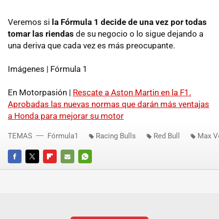
Veremos si
la Fórmula 1 decide de una vez por todas
tomar las riendas
de su negocio o lo sigue dejando a
una deriva que cada vez es más preocupante.
Imágenes | Fórmula 1
En Motorpasión |
Rescate a Aston Martin en la F1.
Aprobadas las nuevas normas que darán más ventajas
a Honda para mejorar su motor
TEMAS
Fórmula1
Racing Bulls
Red Bull
Max V
FACEBOOK
TWITTER
FLIPBOARD
E-
WHATSAPP
MAIL