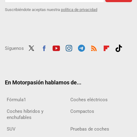
Suscribiéndote aceptas nuestra
política de privacidad
Síguenos
Twit
Fac
Yout
Inst
Tele
RSS
Flip
Tikt
ter
ebo
ube
agra
gra
boar
ok
ok
m
m
d
En Motorpasión hablamos de...
Fórmula1
Coches eléctricos
Coches híbridos y
Compactos
enchufables
SUV
Pruebas de coches