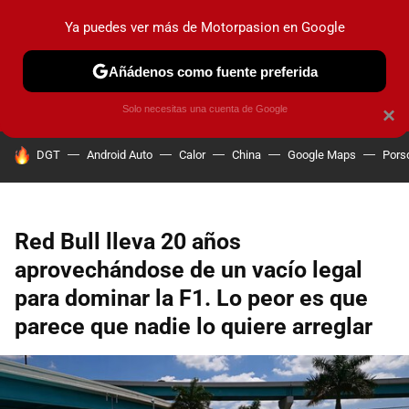
Ya puedes ver más de Motorpasion en Google
PRUEBAS
COCHES ELÉCTRICOS
OBSERVATORIO
F1
Añádenos como fuente preferida
Solo necesitas una cuenta de Google
×
HOY SE HABLA DE
DGT
Android Auto
Calor
China
Google Maps
Pors
Red Bull lleva 20 años
aprovechándose de un vacío legal
para dominar la F1. Lo peor es que
parece que nadie lo quiere arreglar