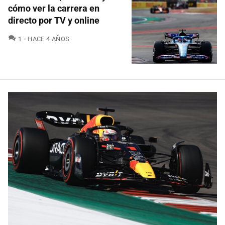
cómo ver la carrera en
directo por TV y online
COMENTARIOS
1
HACE 4 AÑOS