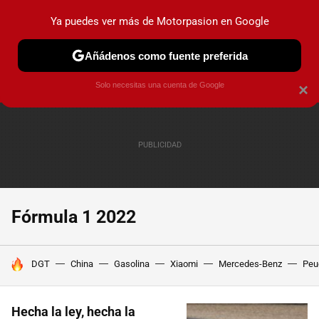
Ya puedes ver más de Motorpasion en Google
PRUEBAS
COCHES ELÉCTRICOS
OBSERVATORIO
F1
Añádenos como fuente preferida
Solo necesitas una cuenta de Google
×
Fórmula 1 2022
HOY SE HABLA DE
DGT
China
Gasolina
Xiaomi
Mercedes-Benz
Peu
Hecha la ley, hecha la