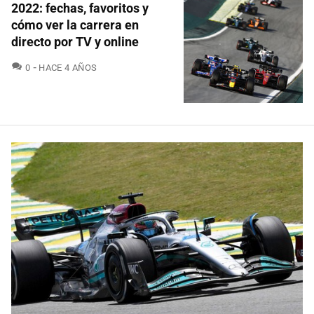
2022: fechas, favoritos y
cómo ver la carrera en
directo por TV y online
COMENTARIOS
0
HACE 4 AÑOS