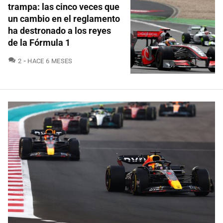
trampa: las cinco veces que
un cambio en el reglamento
ha destronado a los reyes
de la Fórmula 1
COMENTARIOS
2
HACE 6 MESES