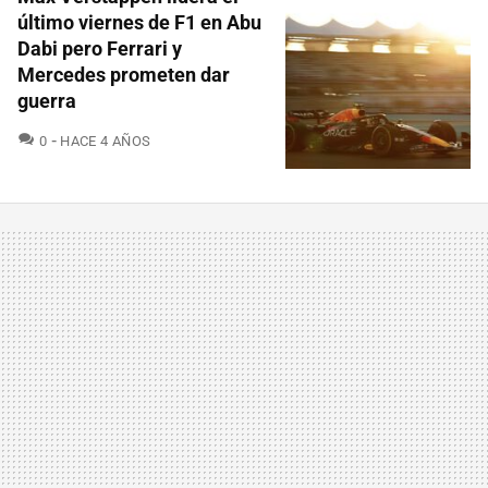
último viernes de F1 en Abu
Dabi pero Ferrari y
Mercedes prometen dar
guerra
COMENTARIOS
0
HACE 4 AÑOS