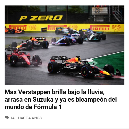
Max Verstappen brilla bajo la lluvia,
arrasa en Suzuka y ya es bicampeón del
mundo de Fórmula 1
COMENTARIOS
14
HACE 4 AÑOS