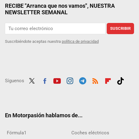
RECIBE "Arranca que nos vamos", NUESTRA
NEWSLETTER SEMANAL
SUSCRIBIR
Suscribiéndote aceptas nuestra
política de privacidad
Síguenos
Twit
Fac
Yout
Inst
Tele
RSS
Flip
Tikt
ter
ebo
ube
agra
gra
boar
ok
ok
m
m
d
En Motorpasión hablamos de...
Fórmula1
Coches eléctricos