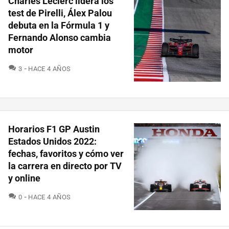
Charles Leclerc lidera los
test de Pirelli, Álex Palou
debuta en la Fórmula 1 y
Fernando Alonso cambia
motor
COMENTARIOS
3
HACE 4 AÑOS
Horarios F1 GP Austin
Estados Unidos 2022:
fechas, favoritos y cómo ver
la carrera en directo por TV
y online
COMENTARIOS
0
HACE 4 AÑOS