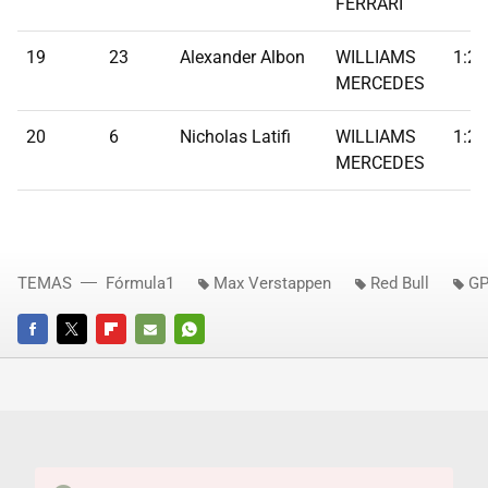
FERRARI
19
23
Alexander Albon
WILLIAMS
1:26
MERCEDES
20
6
Nicholas Latifi
WILLIAMS
1:26
MERCEDES
TEMAS
Fórmula1
Max Verstappen
Red Bull
GP
FACEBOOK
TWITTER
FLIPBOARD
E-
WHATSAPP
MAIL