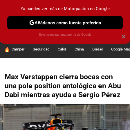
Ya puedes ver más de Motorpasion en Google
PRUEBAS
COCHES ELÉCTRICOS
OBSERVATORIO
F1
Añádenos como fuente preferida
Solo necesitas una cuenta de Google
×
HOY SE HABLA DE
Camper
Seguridad
Calor
China
Diésel
Google Ma
Max Verstappen cierra bocas con
una pole position antológica en Abu
Dabi mientras ayuda a Sergio Pérez