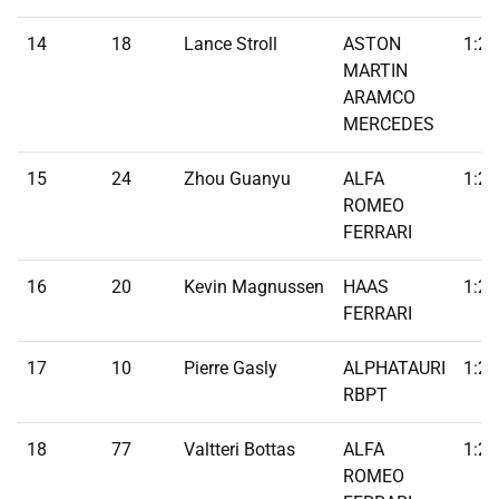
14
18
Lance Stroll
ASTON
1:25
MARTIN
ARAMCO
MERCEDES
15
24
Zhou Guanyu
ALFA
1:25
ROMEO
FERRARI
16
20
Kevin Magnussen
HAAS
1:25
FERRARI
17
10
Pierre Gasly
ALPHATAURI
1:25
RBPT
18
77
Valtteri Bottas
ALFA
1:25
ROMEO