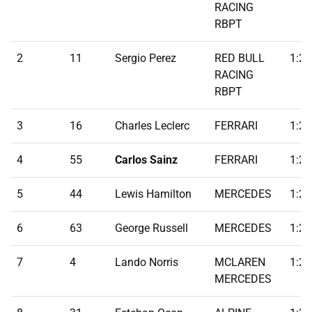
RACING
RBPT
2
11
Sergio Perez
RED BULL
1:24
RACING
RBPT
3
16
Charles Leclerc
FERRARI
1:25
4
55
Carlos Sainz
FERRARI
1:25
5
44
Lewis Hamilton
MERCEDES
1:25
6
63
George Russell
MERCEDES
1:25
7
4
Lando Norris
MCLAREN
1:25
MERCEDES