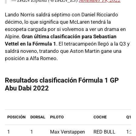
Lando Norris saldrá séptimo con Daniel Ricciardo
décimo, lo que significa que McLaren tendrá la
escopeta cargada por si volvemos a ver un drama en
Alpine.
Gran última clasificación para Sebastian
Vettel en la Fórmula 1
. El tetracampeón llegó a la Q3 y
saldrá noveno, tratando que Aston Martin gane una
posición a Alfa Romeo.
Resultados clasificación Fórmula 1 GP
Abu Dabi 2022
POSICIÓN
DORSAL
PILOTO
COCHE
Q1
1
1
Max Verstappen
RED BULL
1:24