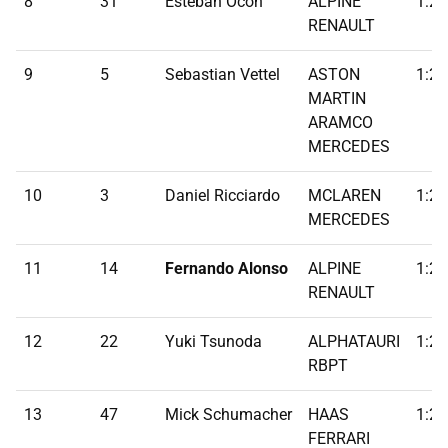
8
31
Esteban Ocon
ALPINE
1:25
RENAULT
9
5
Sebastian Vettel
ASTON
1:25
MARTIN
ARAMCO
MERCEDES
10
3
Daniel Ricciardo
MCLAREN
1:25
MERCEDES
11
14
Fernando Alonso
ALPINE
1:25
RENAULT
12
22
Yuki Tsunoda
ALPHATAURI
1:25
RBPT
13
47
Mick Schumacher
HAAS
1:25
FERRARI