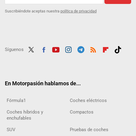
Suscribiéndote aceptas nuestra
política de privacidad
Síguenos
Twit
Fac
Yout
Inst
Tele
RSS
Flip
Tikt
ter
ebo
ube
agra
gra
boar
ok
ok
m
m
d
En Motorpasión hablamos de...
Fórmula1
Coches eléctricos
Coches híbridos y
Compactos
enchufables
SUV
Pruebas de coches