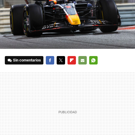
Sin comentarios
FACEBOOK
TWITTER
FLIPBOARD
E-
WHATSAPP
MAIL