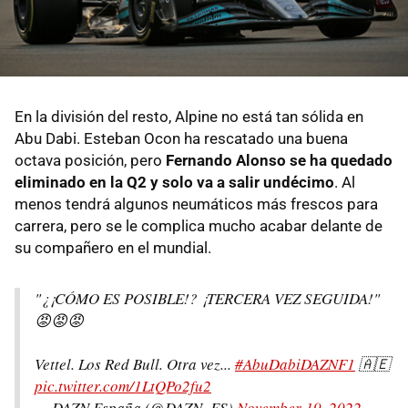
En la división del resto, Alpine no está tan sólida en
Abu Dabi. Esteban Ocon ha rescatado una buena
octava posición, pero
Fernando Alonso se ha quedado
eliminado en la Q2 y solo va a salir undécimo
. Al
menos tendrá algunos neumáticos más frescos para
carrera, pero se le complica mucho acabar delante de
su compañero en el mundial.
"¿¡CÓMO ES POSIBLE!? ¡TERCERA VEZ SEGUIDA!"
😡😡😡
Vettel. Los Red Bull. Otra vez...
#AbuDabiDAZNF1
🇦🇪
pic.twitter.com/1LtQPo2fu2
— DAZN España (@DAZN_ES)
November 19, 2022