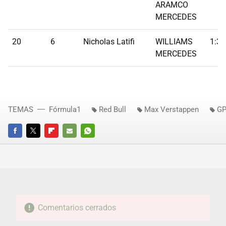
ARAMCO
MERCEDES
20
6
Nicholas Latifi
WILLIAMS
1:31
MERCEDES
TEMAS
Fórmula1
Red Bull
Max Verstappen
GP
FACEBOOK
TWITTER
FLIPBOARD
E-
WHATSAPP
MAIL
Comentarios cerrados