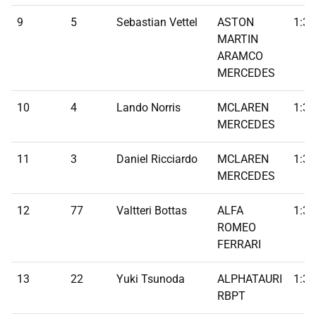
9
5
Sebastian Vettel
ASTON
1:31
MARTIN
ARAMCO
MERCEDES
10
4
Lando Norris
MCLAREN
1:30
MERCEDES
11
3
Daniel Ricciardo
MCLAREN
1:30
MERCEDES
12
77
Valtteri Bottas
ALFA
1:31
ROMEO
FERRARI
13
22
Yuki Tsunoda
ALPHATAURI
1:31
RBPT