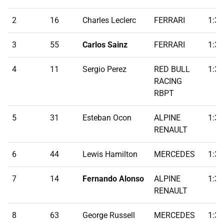
2
16
Charles Leclerc
FERRARI
1:30
3
55
Carlos Sainz
FERRARI
1:30
4
11
Sergio Perez
RED BULL
1:30
RACING
RBPT
5
31
Esteban Ocon
ALPINE
1:30
RENAULT
6
44
Lewis Hamilton
MERCEDES
1:30
7
14
Fernando Alonso
ALPINE
1:30
RENAULT
8
63
George Russell
MERCEDES
1:30