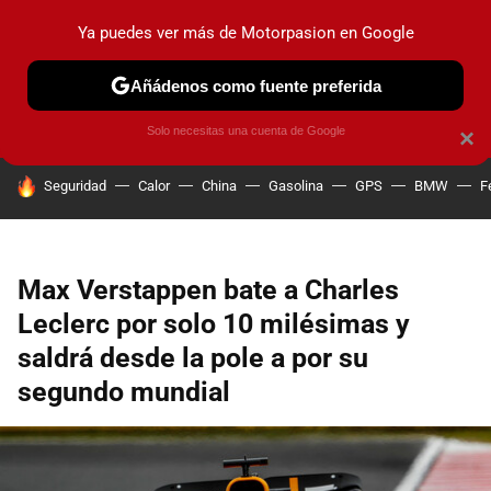
Ya puedes ver más de Motorpasion en Google
PRUEBAS
COCHES ELÉCTRICOS
OBSERVATORIO
F1
Añádenos como fuente preferida
Solo necesitas una cuenta de Google
×
HOY SE HABLA DE
Seguridad
Calor
China
Gasolina
GPS
BMW
F
Max Verstappen bate a Charles
Leclerc por solo 10 milésimas y
saldrá desde la pole a por su
segundo mundial