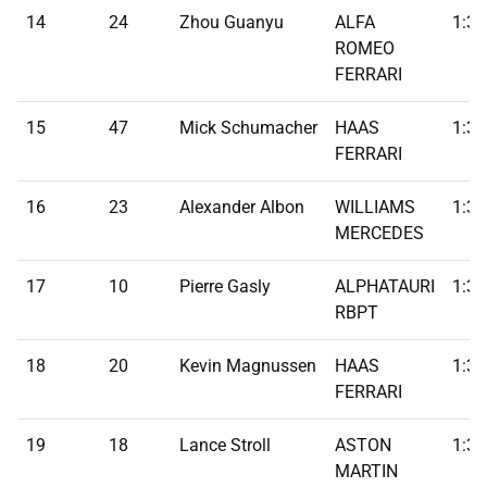
14
24
Zhou Guanyu
ALFA
1:30
ROMEO
FERRARI
15
47
Mick Schumacher
HAAS
1:31
FERRARI
16
23
Alexander Albon
WILLIAMS
1:31
MERCEDES
17
10
Pierre Gasly
ALPHATAURI
1:31
RBPT
18
20
Kevin Magnussen
HAAS
1:31
FERRARI
19
18
Lance Stroll
ASTON
1:31
MARTIN