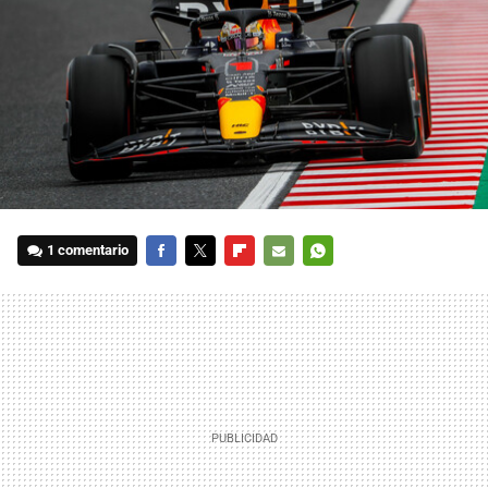
1 comentario
FACEBOOK
TWITTER
FLIPBOARD
E-
WHATSAPP
MAIL