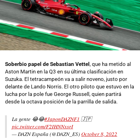
Soberbio papel de Sebastian Vettel
, que ha metido al
Aston Martin en la Q3 en su última clasificación en
Suzuka. El tetracampeón va a salir noveno, justo por
delante de Lando Norris. El otro piloto que estuvo en la
lucha por la pole fue George Russell, quien partirá
desde la octava posición de la parrilla de salida.
La gente 😂😂
#JaponDAZNF1
🇯🇵
pic.twitter.com/F2IHNNxsrI
— DAZN España (@DAZN_ES)
October 8, 2022