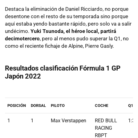
Destaca la eliminación de Daniel Ricciardo, no porque
desentone con el resto de su temporada sino porque
aquí estaba yendo bastante rápido, pero solo va a salir
undécimo.
Yuki Tsunoda, el héroe local, partirá
decimotercero
, pero al menos pudo superar la Q1, no
como el reciente fichaje de Alpine, Pierre Gasly.
Resultados clasificación Fórmula 1 GP
Japón 2022
POSICIÓN
DORSAL
PILOTO
COCHE
Q1
1
1
Max Verstappen
RED BULL
1:30
RACING
RBPT