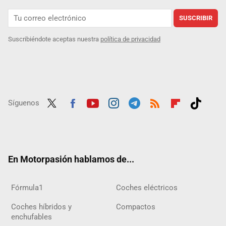
SUSCRIBIR
Suscribiéndote aceptas nuestra
política de privacidad
Síguenos
Twit
Fac
Yout
Inst
Tele
RSS
Flip
Tikt
ter
ebo
ube
agra
gra
boar
ok
ok
m
m
d
En Motorpasión hablamos de...
Fórmula1
Coches eléctricos
Coches híbridos y
Compactos
enchufables