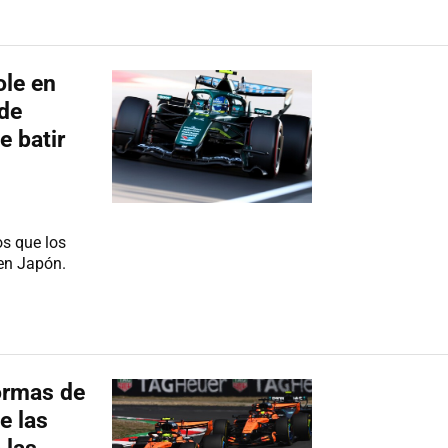
ole en
 de
 batir
os que los
 en Japón.
normas de
e las