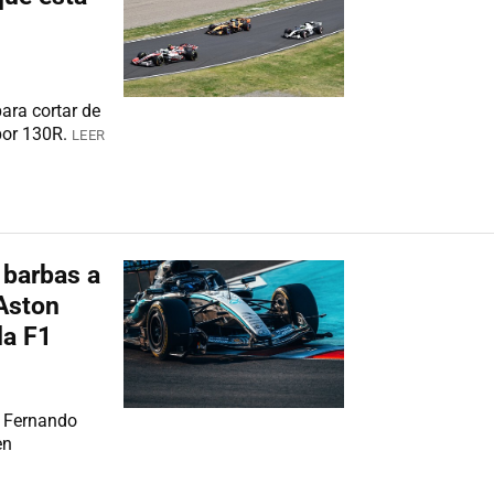
ara cortar de
por 130R.
LEER
s barbas a
 Aston
la F1
y Fernando
en