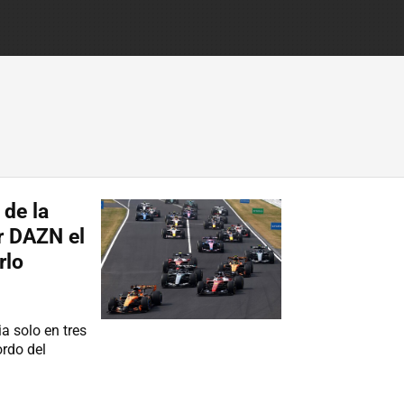
 de la
or DAZN el
rlo
a solo en tres
ordo del