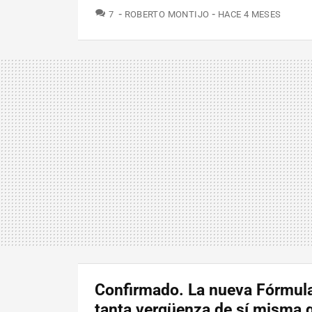
COMENTARIOS
7
ROBERTO MONTIJO
HACE 4 MESES
Confirmado. La nueva Fórmula
tanta vergüenza de sí misma 