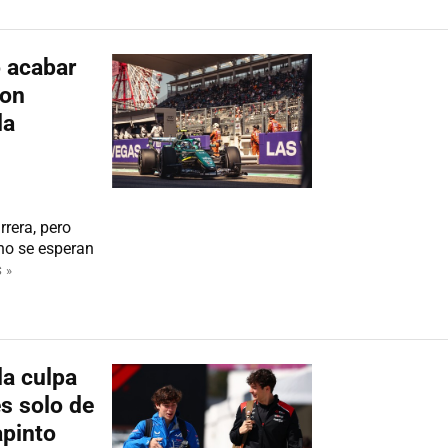
 acabar
ton
la
rera, pero
 no se esperan
 »
la culpa
s solo de
apinto