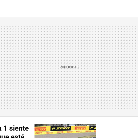
 1 siente
que está