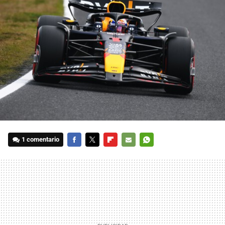
1 comentario
FACEBOOK
TWITTER
FLIPBOARD
E-
WHATSAPP
MAIL