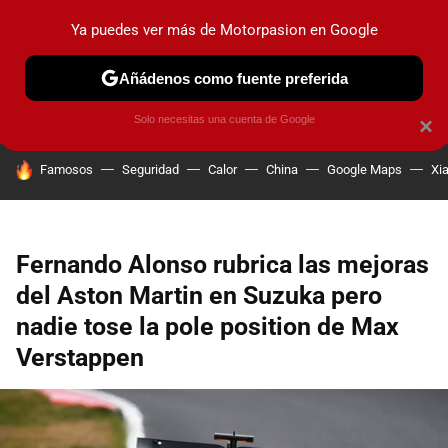
Ya puedes ver más de Motorpasion en Google
PRUEBAS
COCHES ELÉCTRICOS
OBSERVATORIO
F1
Añádenos como fuente preferida
Solo necesitas una cuenta de Google
×
HOY SE HABLA DE
Famosos
Seguridad
Calor
China
Google Maps
Xi
Fernando Alonso rubrica las mejoras
del Aston Martin en Suzuka pero
nadie tose la pole position de Max
Verstappen