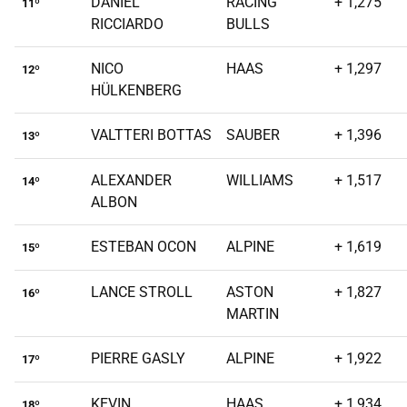
DANIEL
RACING
+ 1,275
11º
RICCIARDO
BULLS
NICO
HAAS
+ 1,297
12º
HÜLKENBERG
VALTTERI BOTTAS
SAUBER
+ 1,396
13º
ALEXANDER
WILLIAMS
+ 1,517
14º
ALBON
ESTEBAN OCON
ALPINE
+ 1,619
15º
LANCE STROLL
ASTON
+ 1,827
16º
MARTIN
PIERRE GASLY
ALPINE
+ 1,922
17º
KEVIN
HAAS
+ 1,934
18º