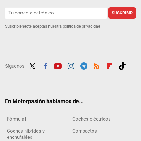
SUSCRIBIR
Suscribiéndote aceptas nuestra
política de privacidad
Síguenos
Twit
Fac
Yout
Inst
Tele
RSS
Flip
Tikt
ter
ebo
ube
agra
gra
boar
ok
ok
m
m
d
En Motorpasión hablamos de...
Fórmula1
Coches eléctricos
Coches híbridos y
Compactos
enchufables