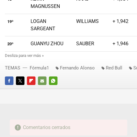
MAGNUSSEN
LOGAN
WILLIAMS
+ 1,942
19º
SARGEANT
GUANYU ZHOU
SAUBER
+ 1,946
20º
TEMAS
Fórmula1
Fernando Alonso
Red Bull
S
FACEBOOK
TWITTER
FLIPBOARD
E-
WHATSAPP
MAIL
Comentarios cerrados