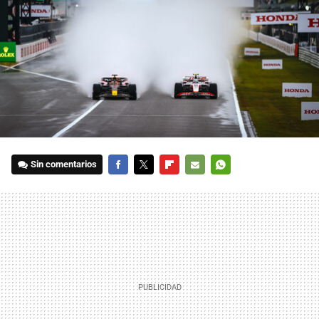
Sin comentarios
FACEBOOK
TWITTER
FLIPBOARD
E-
WHATSAPP
MAIL