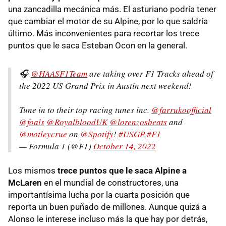
una zancadilla mecánica más. El asturiano podría tener
que cambiar el motor de su Alpine, por lo que saldría
último. Más inconvenientes para recortar los trece
puntos que le saca Esteban Ocon en la general.
🎧
@HAASF1Team
are taking over F1 Tracks ahead of
the 2022 US Grand Prix in Austin next weekend!
Tune in to their top racing tunes inc.
@farrukoofficial
@foals
@RoyalbloodUK
@lorenzosbeats
and
@motleycrue
on
@Spotify
!
#USGP
#F1
— Formula 1 (@F1)
October 14, 2022
Los mismos
trece puntos que le saca Alpine a
McLaren
en el mundial de constructores, una
importantísima lucha por la cuarta posición que
reporta un buen puñado de millones. Aunque quizá a
Alonso le interese incluso más la que hay por detrás,