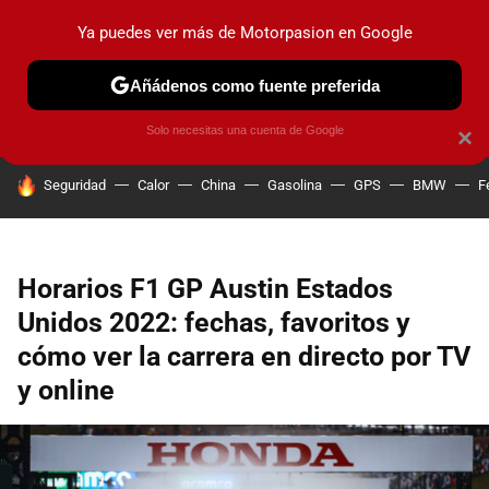
Ya puedes ver más de Motorpasion en Google
PRUEBAS
COCHES ELÉCTRICOS
OBSERVATORIO
F1
Añádenos como fuente preferida
Solo necesitas una cuenta de Google
×
HOY SE HABLA DE
Seguridad
Calor
China
Gasolina
GPS
BMW
F
Horarios F1 GP Austin Estados
Unidos 2022: fechas, favoritos y
cómo ver la carrera en directo por TV
y online