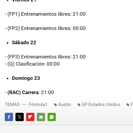
- (FP1) Entrenamientos libres: 21:00
- (FP2) Entrenamientos libres: 00:00
Sábado 22
- (FP3) Entrenamientos libres: 21:00
- (Q) Clasificación: 00:00
Domingo 23
-
(RAC) Carrera
: 21:00
TEMAS
Fórmula1
Austin
GP Estados Unidos
F
FACEBOOK
TWITTER
FLIPBOARD
E-
WHATSAPP