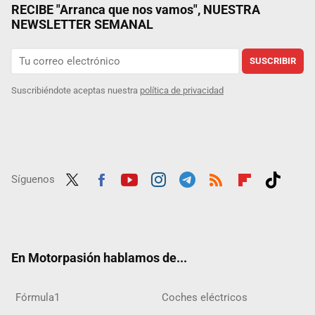
RECIBE "Arranca que nos vamos", NUESTRA
NEWSLETTER SEMANAL
SUSCRIBIR
Suscribiéndote aceptas nuestra
política de privacidad
Síguenos
Twit
Fac
Yout
Inst
Tele
RSS
Flip
Tikt
ter
ebo
ube
agra
gra
boar
ok
ok
m
m
d
En Motorpasión hablamos de...
Fórmula1
Coches eléctricos