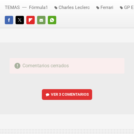
TEMAS
Fórmula1
Charles Leclerc
Ferrari
GP E
FACEBOOK
TWITTER
FLIPBOARD
E-
WHATSAPP
MAIL
Comentarios cerrados
VER
3 COMENTARIOS