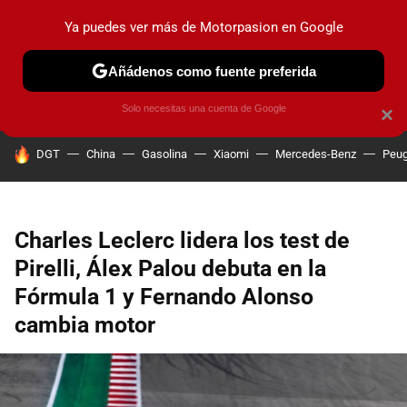
Ya puedes ver más de Motorpasion en Google
PRUEBAS
COCHES ELÉCTRICOS
OBSERVATORIO
F1
Añádenos como fuente preferida
Solo necesitas una cuenta de Google
×
HOY SE HABLA DE
DGT
China
Gasolina
Xiaomi
Mercedes-Benz
Peug
Charles Leclerc lidera los test de
Pirelli, Álex Palou debuta en la
Fórmula 1 y Fernando Alonso
cambia motor