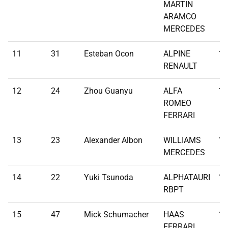
MARTIN
ARAMCO
MERCEDES
11
31
Esteban Ocon
ALPINE
1:
RENAULT
12
24
Zhou Guanyu
ALFA
1:
ROMEO
FERRARI
13
23
Alexander Albon
WILLIAMS
1:
MERCEDES
14
22
Yuki Tsunoda
ALPHATAURI
1:
RBPT
15
47
Mick Schumacher
HAAS
1:
FERRARI