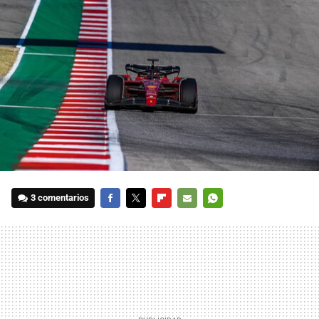
3 comentarios
FACEBOOK
TWITTER
FLIPBOARD
E-
WHATSAPP
MAIL