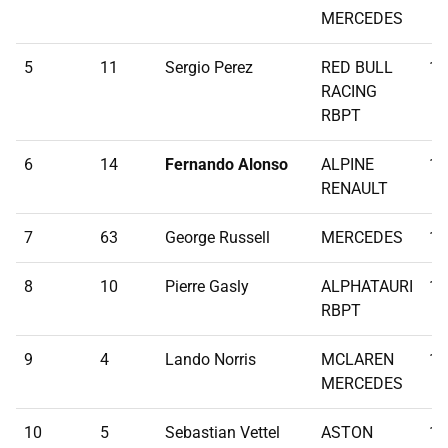
MERCEDES
5
11
Sergio Perez
RED BULL
1:
RACING
RBPT
6
14
Fernando Alonso
ALPINE
1:
RENAULT
7
63
George Russell
MERCEDES
1:
8
10
Pierre Gasly
ALPHATAURI
1:
RBPT
9
4
Lando Norris
MCLAREN
1:
MERCEDES
10
5
Sebastian Vettel
ASTON
1: