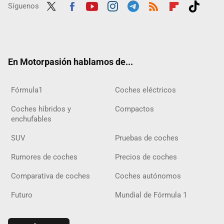
Síguenos
Twit
Fac
Yout
Inst
Tele
RSS
Flip
Tikt
ter
ebo
ube
agra
gra
boar
ok
ok
m
m
d
En Motorpasión hablamos de...
Fórmula1
Coches eléctricos
Coches híbridos y
Compactos
enchufables
SUV
Pruebas de coches
Rumores de coches
Precios de coches
Comparativa de coches
Coches autónomos
Futuro
Mundial de Fórmula 1