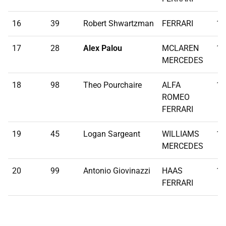
16
39
Robert Shwartzman
FERRARI
1:
17
28
Alex Palou
MCLAREN
1:
MERCEDES
18
98
Theo Pourchaire
ALFA
1:
ROMEO
FERRARI
19
45
Logan Sargeant
WILLIAMS
1:
MERCEDES
20
99
Antonio Giovinazzi
HAAS
1:
FERRARI