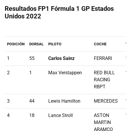
Resultados FP1 Fórmula 1 GP Estados
Unidos 2022
POSICIÓN
DORSAL
PILOTO
COCHE
TI
1
55
Carlos Sainz
FERRARI
1:
2
1
Max Verstappen
RED BULL
1:
RACING
RBPT
3
44
Lewis Hamilton
MERCEDES
1:
4
18
Lance Stroll
ASTON
1:
MARTIN
ARAMCO