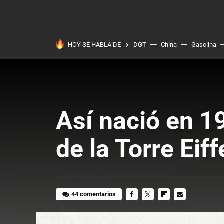
HOY SE HABLA DE
DGT
China
Gasolina
Así nació en 19
de la Torre Eif
44 comentarios
FACEBOOK
TWITTER
FLIPBOARD
E-
MAIL