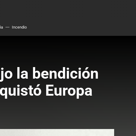
ña
Incendio
jo la bendición
nquistó Europa