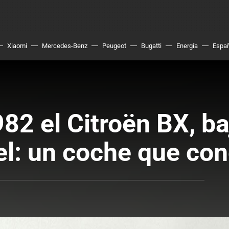
Xiaomi
Mercedes-Benz
Peugeot
Bugatti
Energía
Espa
82 el Citroën BX, ba
fel: un coche que co