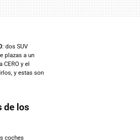
0
: dos SUV
e plazas a un
ta CERO y el
los, y estas son
 de los
us coches