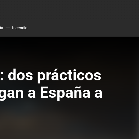
ña
Incendio
 dos prácticos
egan a España a