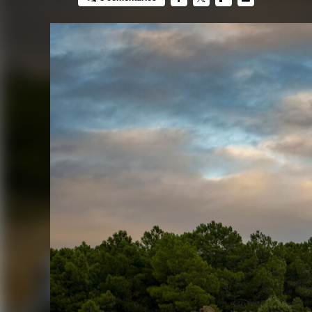
FACEBOOK
TWITTER
FLIPBOARD
E-
MAIL