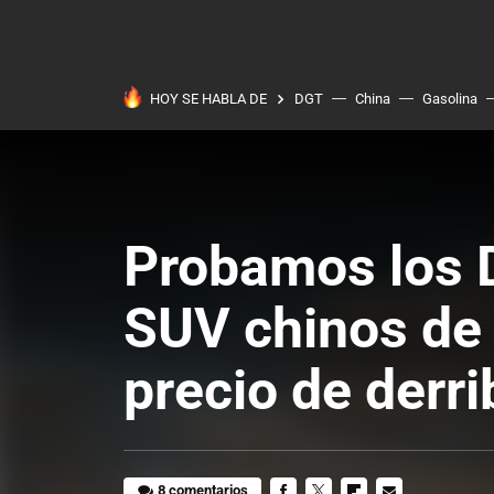
HOY SE HABLA DE
DGT
China
Gasolina
Probamos los 
SUV chinos de 
precio de derri
8 comentarios