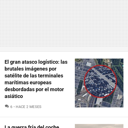
El gran atasco logístico: las
brutales imágenes por
satélite de las terminales
marítimas europeas
desbordadas por el motor
asiático
COMENTARIOS
6
HACE 2 MESES
La guerra fría del coche