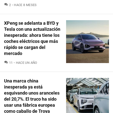
COMENTARIOS
2
HACE 8 MESES
XPeng se adelanta a BYD y
Tesla con una actualización
inesperada: ahora tiene los
coches eléctricos que más
rápido se cargan del
mercado
COMENTARIOS
11
HACE UN AÑO
Una marca china
inesperada ya está
esquivando unos aranceles
del 20,7%. El truco ha sido
usar una fábrica europea
como caballo de Troya