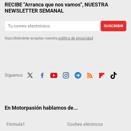
RECIBE "Arranca que nos vamos", NUESTRA
NEWSLETTER SEMANAL
SUSCRIBIR
Suscribiéndote aceptas nuestra
política de privacidad
Síguenos
Twit
Fac
Yout
Inst
Tele
RSS
Flip
Tikt
ter
ebo
ube
agra
gra
boar
ok
ok
m
m
d
En Motorpasión hablamos de...
Fórmula1
Coches eléctricos