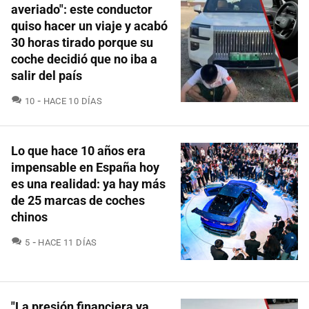
averiado": este conductor
quiso hacer un viaje y acabó
30 horas tirado porque su
coche decidió que no iba a
salir del país
COMENTARIOS
10
HACE 10 DÍAS
Lo que hace 10 años era
impensable en España hoy
es una realidad: ya hay más
de 25 marcas de coches
chinos
COMENTARIOS
5
HACE 11 DÍAS
"La presión financiera ya