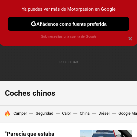
Ya puedes ver más de Motorpasion en Google
PRUEBAS
COCHES ELÉCTRICOS
OBSERVATORIO
F1
Añádenos como fuente preferida
Solo necesitas una cuenta de Google
×
Coches chinos
HOY SE HABLA DE
Camper
Seguridad
Calor
China
Diésel
Google M
"Parecía que estaba