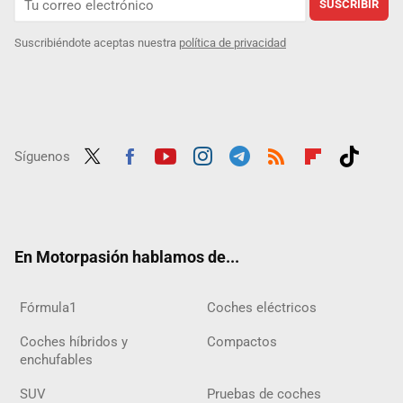
SUSCRIBIR
Suscribiéndote aceptas nuestra
política de privacidad
Síguenos
Twit
Fac
Yout
Inst
Tele
RSS
Flip
Tikt
ter
ebo
ube
agra
gra
boar
ok
ok
m
m
d
En Motorpasión hablamos de...
Fórmula1
Coches eléctricos
Coches híbridos y
Compactos
enchufables
SUV
Pruebas de coches