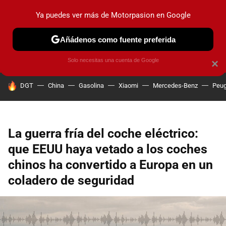
Ya puedes ver más de Motorpasion en Google
PRUEBAS
COCHES ELÉCTRICOS
OBSERVATORIO
F1
Añádenos como fuente preferida
Solo necesitas una cuenta de Google
×
HOY SE HABLA DE
DGT
China
Gasolina
Xiaomi
Mercedes-Benz
Peug
La guerra fría del coche eléctrico:
que EEUU haya vetado a los coches
chinos ha convertido a Europa en un
coladero de seguridad