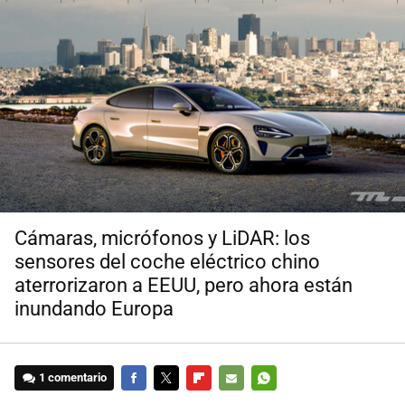
Cámaras, micrófonos y LiDAR: los
sensores del coche eléctrico chino
aterrorizaron a EEUU, pero ahora están
inundando Europa
1 comentario
FACEBOOK
TWITTER
FLIPBOARD
E-
WHATSAPP