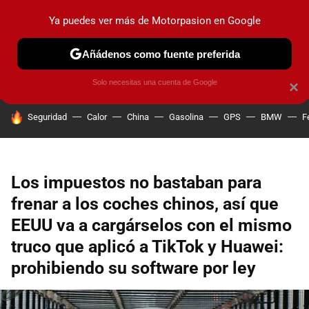
Ya puedes ver más de Motorpasion en Google
PRUEBAS
COCHES ELÉCTRICOS
OBSERVATORIO
F1
Añádenos como fuente preferida
Solo necesitas una cuenta de Google
×
HOY SE HABLA DE
Seguridad
Calor
China
Gasolina
GPS
BMW
F
Los impuestos no bastaban para
frenar a los coches chinos, así que
EEUU va a cargárselos con el mismo
truco que aplicó a TikTok y Huawei:
prohibiendo su software por ley