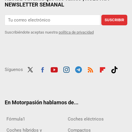
NEWSLETTER SEMANAL
SUSCRIBIR
Suscribiéndote aceptas nuestra
política de privacidad
Síguenos
Twit
Fac
Yout
Inst
Tele
RSS
Flip
Tikt
ter
ebo
ube
agra
gra
boar
ok
ok
m
m
d
En Motorpasión hablamos de...
Fórmula1
Coches eléctricos
Coches híbridos y
Compactos