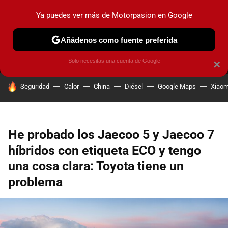
Ya puedes ver más de Motorpasion en Google
MENÚ
NUEVO
Añádenos como fuente preferida
PRUEBAS
COCHES ELÉCTRICOS
OBSERVATORIO
F1
Solo necesitas una cuenta de Google
×
HOY SE HABLA DE
Seguridad
Calor
China
Diésel
Google Maps
Xiaom
He probado los Jaecoo 5 y Jaecoo 7
híbridos con etiqueta ECO y tengo
una cosa clara: Toyota tiene un
problema