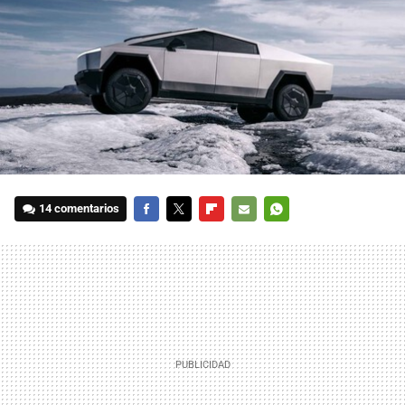
14 comentarios
FACEBOOK
TWITTER
FLIPBOARD
E-
WHATSAPP
MAIL