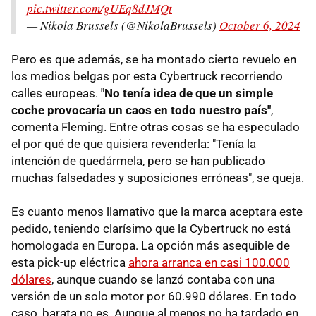
pic.twitter.com/gUEq8dJMQt
— Nikola Brussels (@NikolaBrussels)
October 6, 2024
Pero es que además, se ha montado cierto revuelo en
los medios belgas por esta Cybertruck recorriendo
calles europeas.
"No tenía idea de que un simple
coche provocaría un caos en todo nuestro país"
,
comenta Fleming. Entre otras cosas se ha especulado
el por qué de que quisiera revenderla: "Tenía la
intención de quedármela, pero se han publicado
muchas falsedades y suposiciones erróneas", se queja.
Es cuanto menos llamativo que la marca aceptara este
pedido, teniendo clarísimo que la Cybertruck no está
homologada en Europa. La opción más asequible de
esta pick-up eléctrica
ahora arranca en casi 100.000
dólares
, aunque cuando se lanzó contaba con una
versión de un solo motor por 60.990 dólares. En todo
caso, barata no es. Aunque al menos no ha tardado en