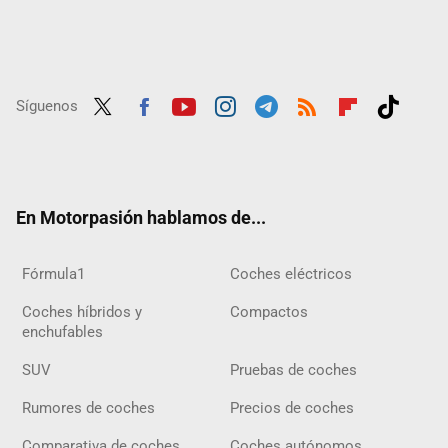
Síguenos
Twit
Fac
Yout
Inst
Tele
RSS
Flip
Tikt
ter
ebo
ube
agra
gra
boar
ok
ok
m
m
d
En Motorpasión hablamos de...
Fórmula1
Coches eléctricos
Coches híbridos y
Compactos
enchufables
SUV
Pruebas de coches
Rumores de coches
Precios de coches
Comparativa de coches
Coches autónomos