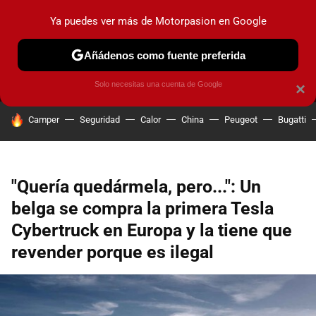
Ya puedes ver más de Motorpasion en Google
MENÚ
NUEVO
Añádenos como fuente preferida
PRUEBAS
COCHES ELÉCTRICOS
OBSERVATORIO
F1
Solo necesitas una cuenta de Google
×
HOY SE HABLA DE
Camper
Seguridad
Calor
China
Peugeot
Bugatti
"Quería quedármela, pero...": Un
belga se compra la primera Tesla
Cybertruck en Europa y la tiene que
revender porque es ilegal