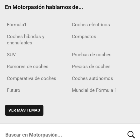
ok
m
m
d
En Motorpasión hablamos de...
Fórmula1
Coches eléctricos
Coches híbridos y
Compactos
enchufables
SUV
Pruebas de coches
Rumores de coches
Precios de coches
Comparativa de coches
Coches autónomos
Futuro
Mundial de Fórmula 1
VER MÁS TEMAS