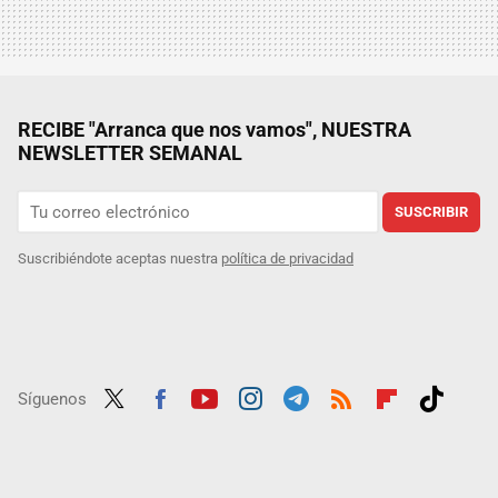
RECIBE "Arranca que nos vamos", NUESTRA
NEWSLETTER SEMANAL
SUSCRIBIR
Suscribiéndote aceptas nuestra
política de privacidad
Síguenos
Twit
Fac
Yout
Inst
Tele
RSS
Flip
Tikt
ter
ebo
ube
agra
gra
boar
ok