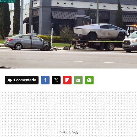
1 comentario
FACEBOOK
TWITTER
FLIPBOARD
E-
WHATSAPP
MAIL