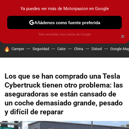
Ya puedes ver más de Motorpasion en Google
PRUEBAS
COCHES ELÉCTRICOS
OBSERVATORIO
F1
Añádenos como fuente preferida
Solo necesitas una cuenta de Google
×
HOY SE HABLA DE
Camper
Seguridad
Calor
China
Diésel
Google Ma
Los que se han comprado una Tesla
Cybertruck tienen otro problema: las
aseguradoras se están cansado de
un coche demasiado grande, pesado
y difícil de reparar