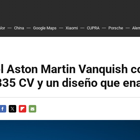
lor
China
Google Maps
Xiaomi
CUPRA
Porsche
Ale
l Aston Martin Vanquish c
835 CV y un diseño que e
FACEBOOK
TWITTER
FLIPBOARD
E-
MAIL