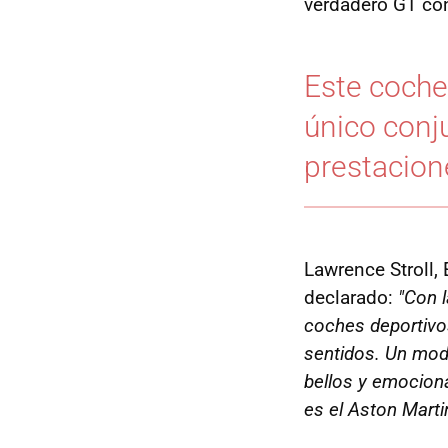
verdadero GT con
Este coche
único conj
prestacion
Lawrence Stroll,
declarado:
"Con 
coches deportivos
sentidos. Un mod
bellos y emociona
es el Aston Mart