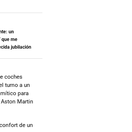
nte: un
V que me
cida jubilación
de coches
el turno a un
mítico para
o Aston Martin
 confort de un