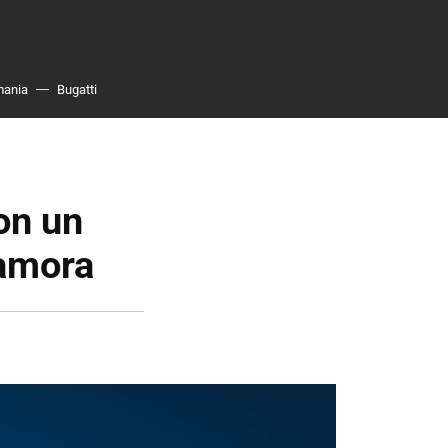
mania
Bugatti
on un
namora