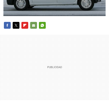
FACEBOOK
TWITTER
FLIPBOARD
E-
WHATSAPP
MAIL