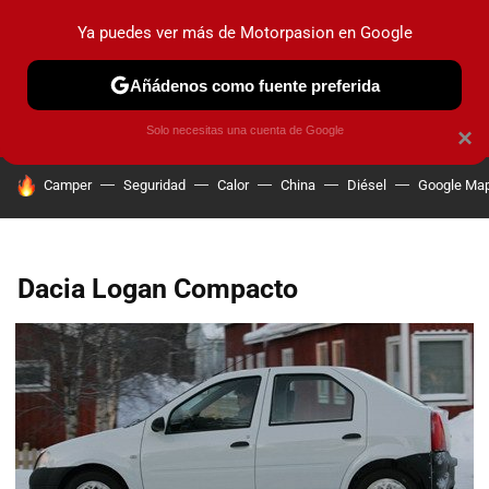
Ya puedes ver más de Motorpasion en Google
PRUEBAS
COCHES ELÉCTRICOS
OBSERVATORIO
F1
Añádenos como fuente preferida
Solo necesitas una cuenta de Google
×
HOY SE HABLA DE
Camper
Seguridad
Calor
China
Diésel
Google Ma
Dacia Logan Compacto