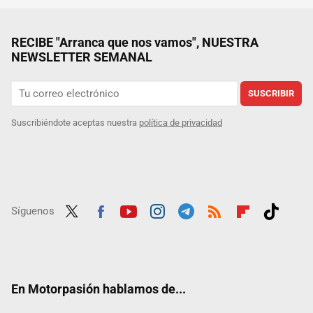
RECIBE "Arranca que nos vamos", NUESTRA
NEWSLETTER SEMANAL
SUSCRIBIR
Suscribiéndote aceptas nuestra
política de privacidad
Síguenos
Twit
Fac
Yout
Inst
Tele
RSS
Flip
Tikt
ter
ebo
ube
agra
gra
boar
ok
ok
m
m
d
En Motorpasión hablamos de...