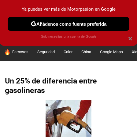
Ya puedes ver más de Motorpasion en Google
PRUEBAS
COCHES ELÉCTRICOS
OBSERVATORIO
F1
Añádenos como fuente preferida
Solo necesitas una cuenta de Google
×
HOY SE HABLA DE
Famosos
Seguridad
Calor
China
Google Maps
Xi
Un 25% de diferencia entre
gasolineras