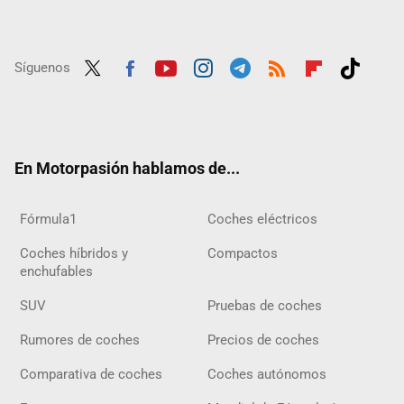
Síguenos
Twit
Fac
Yout
Inst
Tele
RSS
Flip
Tikt
ter
ebo
ube
agra
gra
boar
ok
ok
m
m
d
En Motorpasión hablamos de...
Fórmula1
Coches eléctricos
Coches híbridos y
Compactos
enchufables
SUV
Pruebas de coches
Rumores de coches
Precios de coches
Comparativa de coches
Coches autónomos