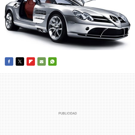
FACEBOOK
TWITTER
FLIPBOARD
E-
WHATSAPP
MAIL