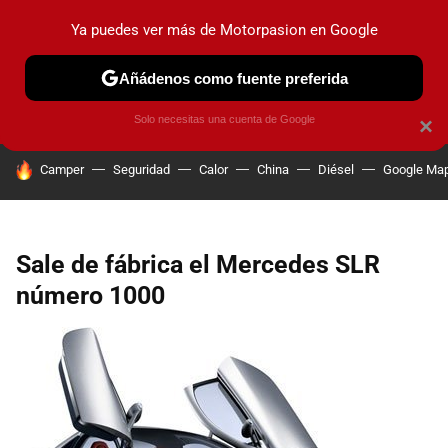
Ya puedes ver más de Motorpasion en Google
PRUEBAS
COCHES ELÉCTRICOS
OBSERVATORIO
F1
Añádenos como fuente preferida
Solo necesitas una cuenta de Google
×
HOY SE HABLA DE
Camper
Seguridad
Calor
China
Diésel
Google Ma
Sale de fábrica el Mercedes SLR
número 1000