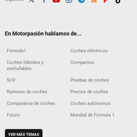
Twit
Fac
Yout
Inst
Tele
RSS
Flip
Tikt
ter
ebo
ube
agra
gra
boar
ok
ok
m
m
d
En Motorpasión hablamos de...
Fórmula1
Coches eléctricos
Coches híbridos y
Compactos
enchufables
SUV
Pruebas de coches
Rumores de coches
Precios de coches
Comparativa de coches
Coches autónomos
Futuro
Mundial de Fórmula 1
VER MÁS TEMAS