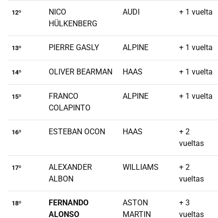
NICO
AUDI
+ 1 vuelta
12º
HÜLKENBERG
PIERRE GASLY
ALPINE
+ 1 vuelta
13º
OLIVER BEARMAN
HAAS
+ 1 vuelta
14º
FRANCO
ALPINE
+ 1 vuelta
15º
COLAPINTO
ESTEBAN OCON
HAAS
+ 2
16º
vueltas
ALEXANDER
WILLIAMS
+ 2
17º
ALBON
vueltas
FERNANDO
ASTON
+ 3
18º
ALONSO
MARTIN
vueltas