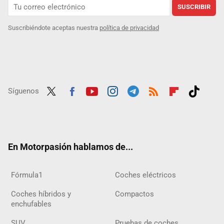
SUSCRIBIR
Suscribiéndote aceptas nuestra
política de privacidad
Síguenos
Twit
Fac
Yout
Inst
Tele
RSS
Flip
Tikt
ter
ebo
ube
agra
gra
boar
ok
ok
m
m
d
En Motorpasión hablamos de...
Fórmula1
Coches eléctricos
Coches híbridos y
Compactos
enchufables
SUV
Pruebas de coches