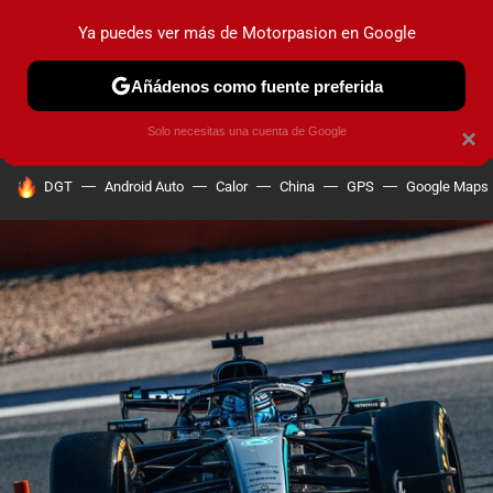
Ya puedes ver más de Motorpasion en Google
PRUEBAS
COCHES ELÉCTRICOS
OBSERVATORIO
F1
Añádenos como fuente preferida
Solo necesitas una cuenta de Google
×
HOY SE HABLA DE
DGT
Android Auto
Calor
China
GPS
Google Maps