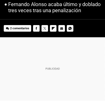
Fernando Alonso acaba último y doblado
tres veces tras una penalización
2 comentarios
FACEBOOK
TWITTER
FLIPBOARD
E-
WHATSAPP
MAIL