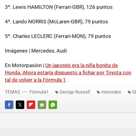
3º. Lewis HAMILTON (Ferrari-GBR), 126 puntos
4º. Lando NORRIS (McLaren-GBR), 79 puntos
5º. Charles LECLERC (Ferrari-MON), 79 puntos
Imágenes | Mercedes, Audi
En Motorpasión |
Un japonés era la niña bonita de
Honda. Ahora estaría dispuesto a fichar por Toyota con
tal de volver a la Fórmula 1
TEMAS
Fórmula1
George Russell
mercedes
G
FACEBOOK
TWITTER
FLIPBOARD
E-
WHATSAPP
MAIL