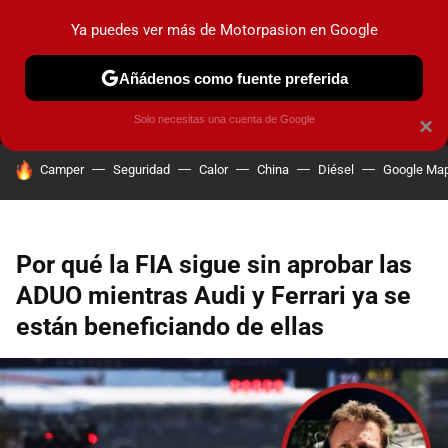
Ya puedes ver más de Motorpasion en Google
MENÚ
NUEVO
Añádenos como fuente preferida
PRUEBAS
COCHES ELÉCTRICOS
OBSERVATORIO
F1
Solo necesitas una cuenta de Google
×
HOY SE HABLA DE
Camper
Seguridad
Calor
China
Diésel
Google Ma
Por qué la FIA sigue sin aprobar las
ADUO mientras Audi y Ferrari ya se
están beneficiando de ellas