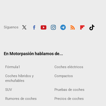
Síguenos
Twit
Fac
Yout
Inst
Tele
RSS
Flip
Tikt
ter
ebo
ube
agra
gra
boar
ok
ok
m
m
d
En Motorpasión hablamos de...
Fórmula1
Coches eléctricos
Coches híbridos y
Compactos
enchufables
SUV
Pruebas de coches
Rumores de coches
Precios de coches