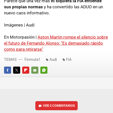
Parece que una vez más
ni siquiera la FIA entiende
sus propias normas
y ha convertido las ADUO en un
nuevo caos informativo.
Imágenes | Audi
En Motorpasión |
Aston Martin rompe el silencio sobre
el futuro de Fernando Alonso: "Es demasiado rápido
como para retirarse"
TEMAS
Fórmula1
Audi
FIA
FACEBOOK
TWITTER
FLIPBOARD
E-
WHATSAPP
MAIL
VER
2 COMENTARIOS