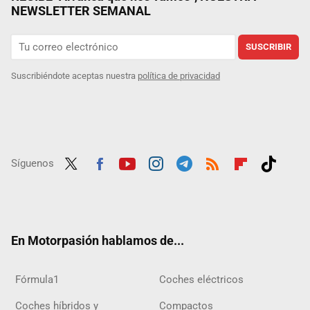
NEWSLETTER SEMANAL
SUSCRIBIR
Suscribiéndote aceptas nuestra
política de privacidad
Síguenos
Twit
Fac
Yout
Inst
Tele
RSS
Flip
Tikt
ter
ebo
ube
agra
gra
boar
ok
ok
m
m
d
En Motorpasión hablamos de...
Fórmula1
Coches eléctricos
Coches híbridos y
Compactos