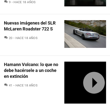
COMENTARIOS
9
HACE 18 AÑOS
Nuevas imágenes del SLR
McLaren Roadster 722 S
COMENTARIOS
20
HACE 18 AÑOS
Hamann Volcano: lo que no
debe hacérsele a un coche
en extinción
COMENTARIOS
41
HACE 18 AÑOS