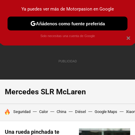
Ya puedes ver más de Motorpasion en Google
PRUEBAS
COCHES ELÉCTRICOS
OBSERVATORIO
F1
Añádenos como fuente preferida
Solo necesitas una cuenta de Google
×
Mercedes SLR McLaren
HOY SE HABLA DE
Seguridad
Calor
China
Diésel
Google Maps
Xiao
Una rueda pinchada te