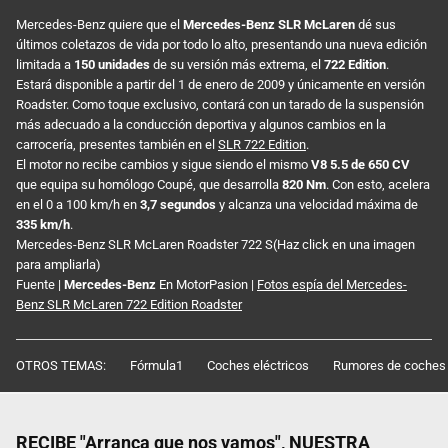
Mercedes-Benz quiere que el
Mercedes-Benz SLR McLaren
dé sus
últimos coletazos de vida por todo lo alto, presentando una nueva edición
limitada a
150 unidades
de su versión más extrema, el
722 Edition
.
Estará disponible a partir del 1 de enero de 2009 y únicamente en versión
Roadster. Como toque exclusivo, contará con un tarado de la suspensión
más adecuado a la conducción deportiva y algunos cambios en la
carrocería, presentes también en el
SLR 722 Edition
.
El motor no recibe cambios y sigue siendo el mismo
V8 5.5 de 650 CV
que equipa su homólogo Coupé, que desarrolla
820 Nm
. Con esto, acelera
en el 0 a 100 km/h en
3,7 segundos
y alcanza una velocidad máxima de
335 km/h
.
Mercedes-Benz SLR McLaren Roadster 722 S(Haz click en una imagen
para ampliarla)
Fuente |
Mercedes-Benz
En MotorPasion |
Fotos espía del Mercedes-
Benz SLR McLaren 722 Edition Roadster
OTROS TEMAS:
Fórmula1
Coches eléctricos
Rumores de coches
RECIBE "Arranca que nos vamos", NUESTRA