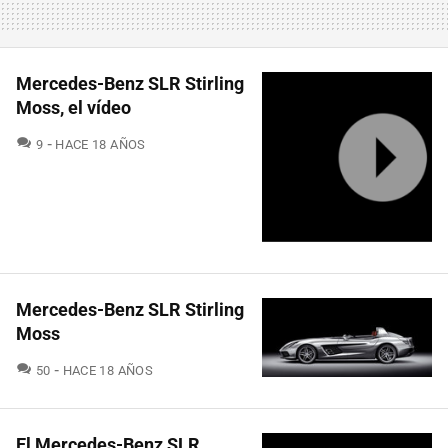
Mercedes-Benz SLR Stirling
Moss, el vídeo
COMENTARIOS
9
HACE 18 AÑOS
Mercedes-Benz SLR Stirling
Moss
COMENTARIOS
50
HACE 18 AÑOS
El Mercedes-Benz SLR