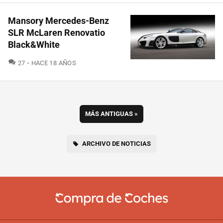
Mansory Mercedes-Benz
SLR McLaren Renovatio
Black&White
COMENTARIOS
27
HACE 18 AÑOS
MÁS ANTIGUAS
»
ARCHIVO DE NOTICIAS