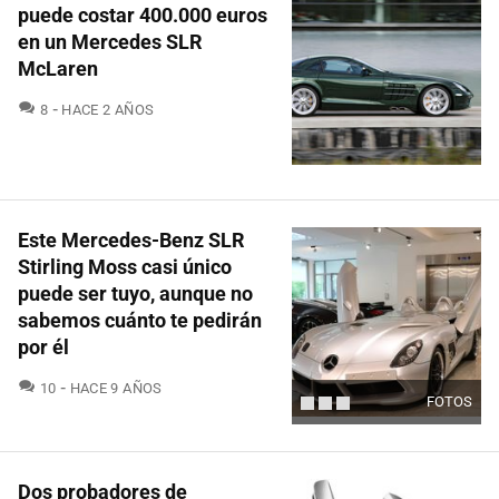
puede costar 400.000 euros
en un Mercedes SLR
McLaren
COMENTARIOS
8
HACE 2 AÑOS
Este Mercedes-Benz SLR
Stirling Moss casi único
puede ser tuyo, aunque no
sabemos cuánto te pedirán
por él
COMENTARIOS
10
HACE 9 AÑOS
FOTOS
Dos probadores de