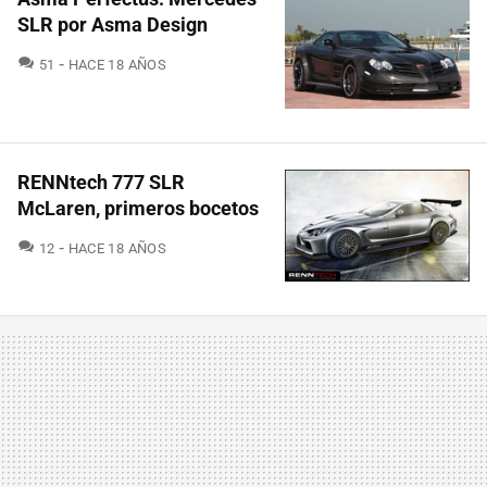
SLR por Asma Design
COMENTARIOS
51
HACE 18 AÑOS
RENNtech 777 SLR
McLaren, primeros bocetos
COMENTARIOS
12
HACE 18 AÑOS