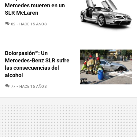
Mercedes mueren en un
SLR McLaren
COMENTARIOS
82
HACE 15 AÑOS
Dolorpasión™: Un
Mercedes-Benz SLR sufre
las consecuencias del
alcohol
COMENTARIOS
77
HACE 15 AÑOS