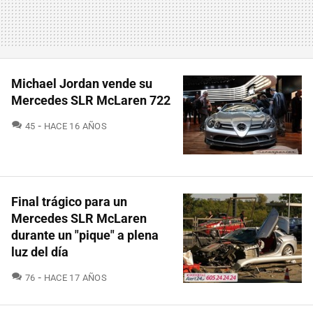
Michael Jordan vende su
Mercedes SLR McLaren 722
COMENTARIOS
45
HACE 16 AÑOS
Final trágico para un
Mercedes SLR McLaren
durante un "pique" a plena
luz del día
COMENTARIOS
76
HACE 17 AÑOS