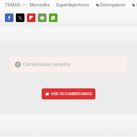
TEMAS
Mercedes
Superdeportivos
Dolorpasión
FACEBOOK
TWITTER
FLIPBOARD
E-
WHATSAPP
MAIL
Comentarios cerrados
VER
76 COMENTARIOS