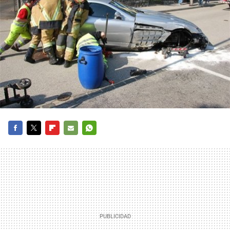
FACEBOOK
TWITTER
FLIPBOARD
E-
WHATSAPP
MAIL