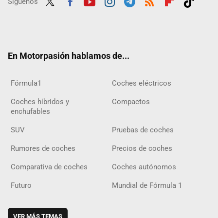
Síguenos
Twit
Fac
Yout
Inst
Tele
RSS
Flip
Tikt
ter
ebo
ube
agra
gra
boar
ok
ok
m
m
d
En Motorpasión hablamos de...
Fórmula1
Coches eléctricos
Coches híbridos y
Compactos
enchufables
SUV
Pruebas de coches
Rumores de coches
Precios de coches
Comparativa de coches
Coches autónomos
Futuro
Mundial de Fórmula 1
VER MÁS TEMAS