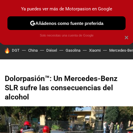
Ya puedes ver más de Motorpasion en Google
PRUEBAS
COCHES ELÉCTRICOS
OBSERVATORIO
F1
Añádenos como fuente preferida
Solo necesitas una cuenta de Google
×
HOY SE HABLA DE
DGT
China
Diésel
Gasolina
Xiaomi
Mercedes-Be
Dolorpasión™: Un Mercedes-Benz
SLR sufre las consecuencias del
alcohol