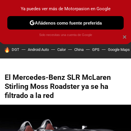
Ya puedes ver más de Motorpasion en Google
PRUEBAS
COCHES ELÉCTRICOS
OBSERVATORIO
F1
Añádenos como fuente preferida
Solo necesitas una cuenta de Google
×
HOY SE HABLA DE
DGT
Android Auto
Calor
China
GPS
Google Maps
El Mercedes-Benz SLR McLaren
Stirling Moss Roadster ya se ha
filtrado a la red