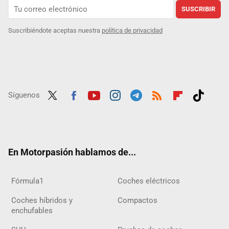
SUSCRIBIR
Suscribiéndote aceptas nuestra
política de privacidad
Síguenos
Twit
Fac
Yout
Inst
Tele
RSS
Flip
Tikt
ter
ebo
ube
agra
gra
boar
ok
ok
m
m
d
En Motorpasión hablamos de...
Fórmula1
Coches eléctricos
Coches híbridos y
Compactos
enchufables