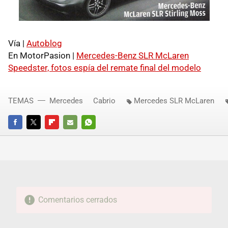
Vía |
Autoblog
En MotorPasion |
Mercedes-Benz SLR McLaren
Speedster, fotos espía del remate final del modelo
TEMAS
Mercedes
Cabrio
Mercedes SLR McLaren
FACEBOOK
TWITTER
FLIPBOARD
E-
WHATSAPP
MAIL
Comentarios cerrados