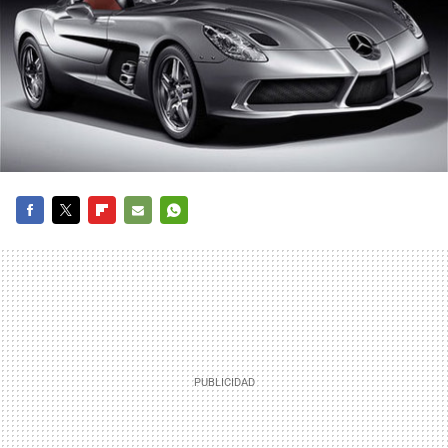
FACEBOOK
TWITTER
FLIPBOARD
E-
WHATSAPP
MAIL