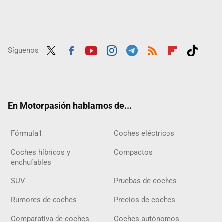
Síguenos
Twit
Fac
Yout
Inst
Tele
RSS
Flip
Tikt
ter
ebo
ube
agra
gra
boar
ok
ok
m
m
d
En Motorpasión hablamos de...
Fórmula1
Coches eléctricos
Coches híbridos y
Compactos
enchufables
SUV
Pruebas de coches
Rumores de coches
Precios de coches
Comparativa de coches
Coches autónomos