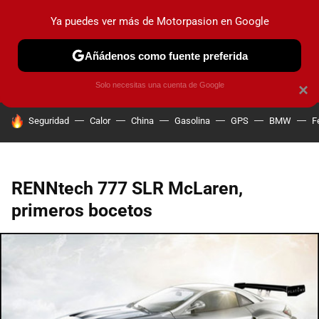
Ya puedes ver más de Motorpasion en Google
PRUEBAS
COCHES ELÉCTRICOS
OBSERVATORIO
F1
Añádenos como fuente preferida
Solo necesitas una cuenta de Google
×
HOY SE HABLA DE
Seguridad
Calor
China
Gasolina
GPS
BMW
F
RENNtech 777 SLR McLaren,
primeros bocetos