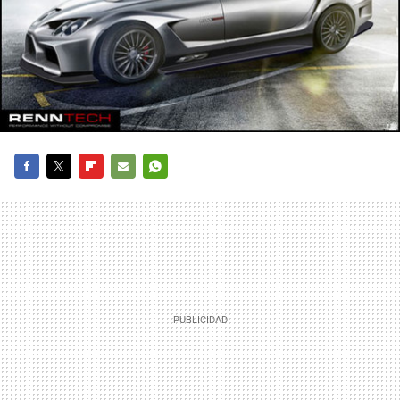
FACEBOOK
TWITTER
FLIPBOARD
E-
WHATSAPP
MAIL