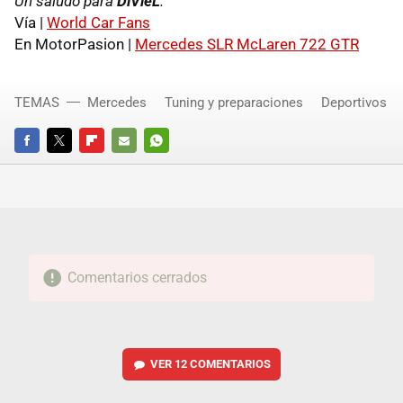
Un saludo para
DiVieL
.
Vía |
World Car Fans
En MotorPasion |
Mercedes SLR McLaren 722 GTR
TEMAS
Mercedes
Tuning y preparaciones
Deportivos
FACEBOOK
TWITTER
FLIPBOARD
E-
WHATSAPP
MAIL
Comentarios cerrados
VER
12 COMENTARIOS