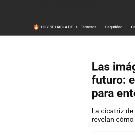
HOY SE HABLA DE
Famosos
Seguridad
Ca
Las imág
futuro: 
para ent
La cicatriz de
revelan cómo 