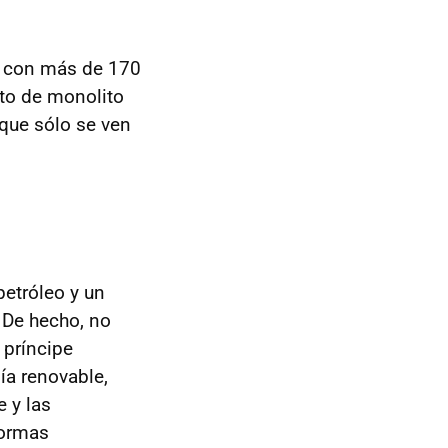
, con más de 170
to de monolito
que sólo se ven
petróleo y un
. De hecho, no
 príncipe
ía renovable,
e y las
formas