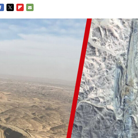
ACEBOOK
TWITTER
FLIPBOARD
E-
MAIL