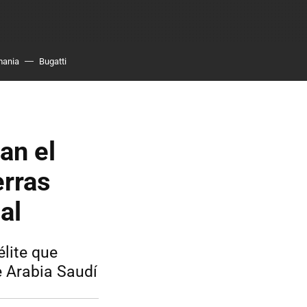
mania
Bugatti
an el
erras
al
élite que
e Arabia Saudí