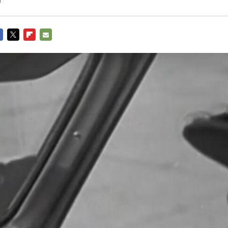
CEBOOK
TWITTER
FLIPBOARD
E-
MAIL