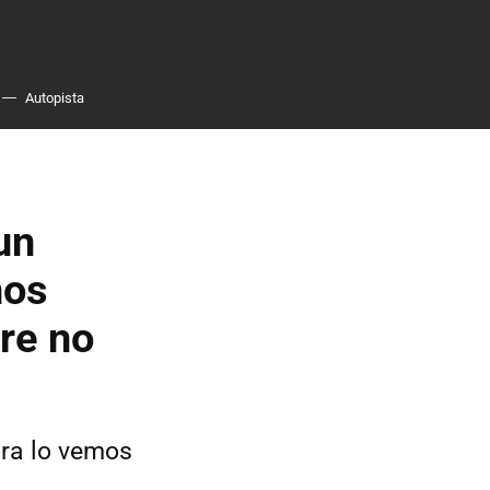
Autopista
un
nos
bre no
ora lo vemos