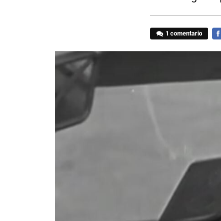
1 comentario
FA