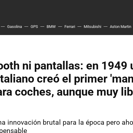
Gasolina
GPS
BMW
Ferrari
Mitsubishi
Aston Martin
ooth ni pantallas: en 1949 
italiano creó el primer 'ma
para coches, aunque muy li
 una innovación brutal para la época pero ah
pensable