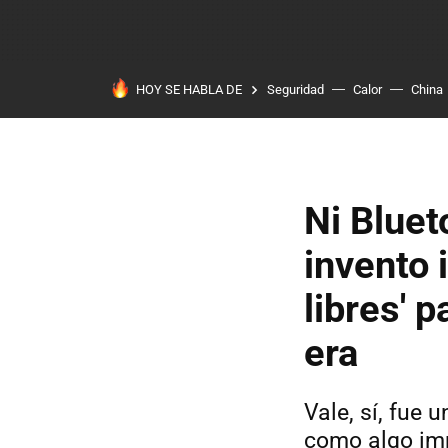
HOY SE HABLA DE
Seguridad
Calor
China
Ni Bluet
invento 
libres' 
era
Vale, sí, fue
como algo im