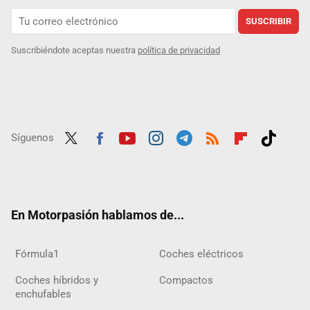
SUSCRIBIR
Suscribiéndote aceptas nuestra
política de privacidad
Síguenos
Twit
Fac
Yout
Inst
Tele
RSS
Flip
Tikt
ter
ebo
ube
agra
gra
boar
ok
ok
m
m
d
En Motorpasión hablamos de...
Fórmula1
Coches eléctricos
Coches híbridos y
Compactos
enchufables