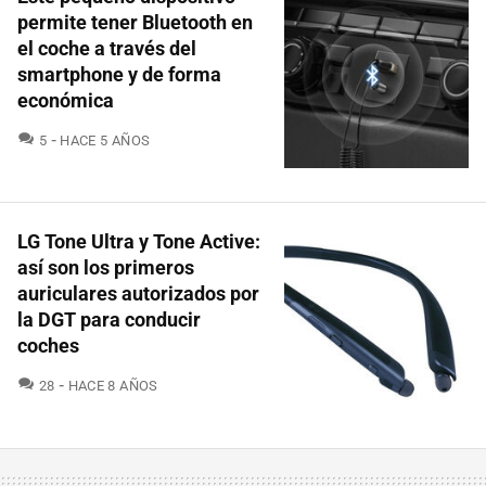
permite tener Bluetooth en
el coche a través del
smartphone y de forma
económica
COMENTARIOS
5
HACE 5 AÑOS
LG Tone Ultra y Tone Active:
así son los primeros
auriculares autorizados por
la DGT para conducir
coches
COMENTARIOS
28
HACE 8 AÑOS