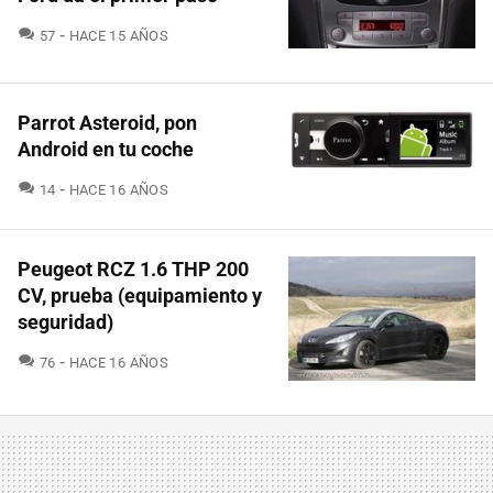
COMENTARIOS
57
HACE 15 AÑOS
Parrot Asteroid, pon
Android en tu coche
COMENTARIOS
14
HACE 16 AÑOS
Peugeot RCZ 1.6 THP 200
CV, prueba (equipamiento y
seguridad)
COMENTARIOS
76
HACE 16 AÑOS