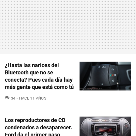
¿Hasta las narices del
Bluetooth que no se
conecta? Pues cada día hay
más gente que está como tú
COMENTARIOS
34
HACE 11 AÑOS
Los reproductores de CD
condenados a desaparecer.
Ford da el primer paso