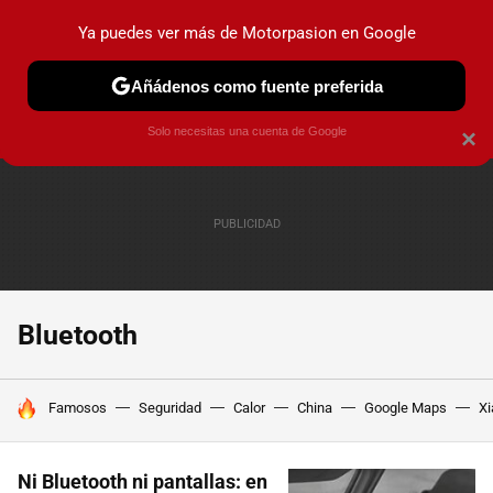
Ya puedes ver más de Motorpasion en Google
PRUEBAS
COCHES ELÉCTRICOS
OBSERVATORIO
F1
Añádenos como fuente preferida
Solo necesitas una cuenta de Google
×
Bluetooth
HOY SE HABLA DE
Famosos
Seguridad
Calor
China
Google Maps
Xi
Ni Bluetooth ni pantallas: en