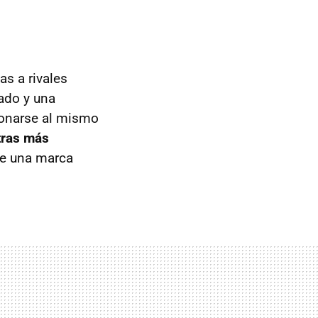
as a rivales
rado y una
ionarse al mismo
tras más
de una marca