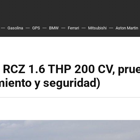
Gasolina
GPS
BMW
Ferrari
Mitsubishi
Aston Martin
 RCZ 1.6 THP 200 CV, pru
iento y seguridad)