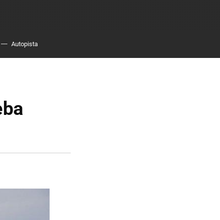
Autopista
eba