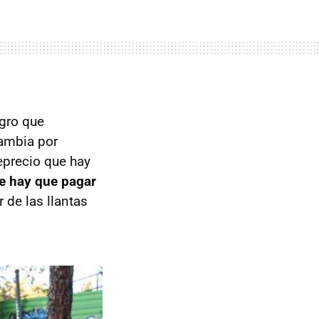
egro que
cambia por
eprecio que hay
ue hay que pagar
 de las llantas