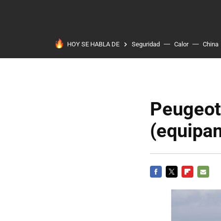
HOY SE HABLA DE
Seguridad
Calor
China
Peugeot
(equipam
FACEBOOK
TWITTER
FLIPBOARD
E-
MAIL