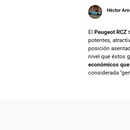
Héctor Are
El
Peugeot RCZ
t
potentes, atract
posición asentad
nivel que éstos 
económicos que e
considerada "gene