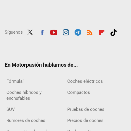
Síguenos
Twit
Fac
Yout
Inst
Tele
RSS
Flip
Tikt
ter
ebo
ube
agra
gra
boar
ok
ok
m
m
d
En Motorpasión hablamos de...
Fórmula1
Coches eléctricos
Coches híbridos y
Compactos
enchufables
SUV
Pruebas de coches
Rumores de coches
Precios de coches