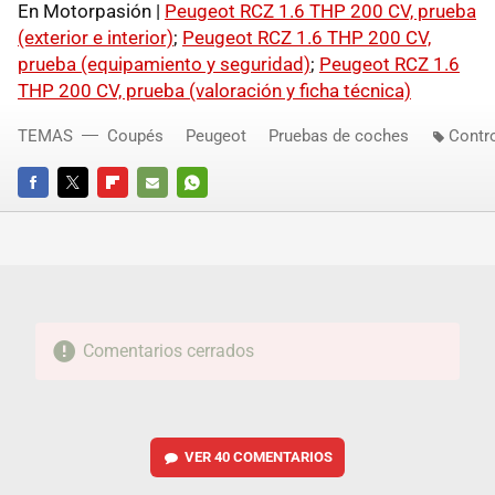
En Motorpasión |
Peugeot RCZ 1.6 THP 200 CV, prueba
(exterior e interior)
;
Peugeot RCZ 1.6 THP 200 CV,
prueba (equipamiento y seguridad)
;
Peugeot RCZ 1.6
THP 200 CV, prueba (valoración y ficha técnica)
TEMAS
Coupés
Peugeot
Pruebas de coches
Contro
FACEBOOK
TWITTER
FLIPBOARD
E-
WHATSAPP
MAIL
Comentarios cerrados
VER
40 COMENTARIOS