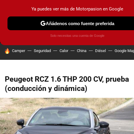
Ya puedes ver más de Motorpasion en Google
MENÚ
NUEVO
Añádenos como fuente preferida
PRUEBAS
COCHES ELÉCTRICOS
OBSERVATORIO
F1
Solo necesitas una cuenta de Google
HOY SE HABLA DE
Camper
Seguridad
Calor
China
Diésel
Google Ma
Peugeot RCZ 1.6 THP 200 CV, prueba
(conducción y dinámica)