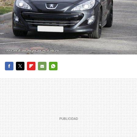
FACEBOOK
TWITTER
FLIPBOARD
E-
WHATSAPP
MAIL