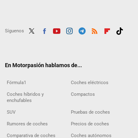
Síguenos
Twit
Fac
Yout
Inst
Tele
RSS
Flip
Tikt
ter
ebo
ube
agra
gra
boar
ok
ok
m
m
d
En Motorpasión hablamos de...
Fórmula1
Coches eléctricos
Coches híbridos y
Compactos
enchufables
SUV
Pruebas de coches
Rumores de coches
Precios de coches
Comparativa de coches
Coches autónomos