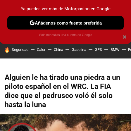
Ya puedes ver más de Motorpasion en Google
PRUEBAS
COCHES ELÉCTRICOS
OBSERVATORIO
F1
Añádenos como fuente preferida
Solo necesitas una cuenta de Google
×
HOY SE HABLA DE
Seguridad
Calor
China
Gasolina
GPS
BMW
F
Alguien le ha tirado una piedra a un
piloto español en el WRC. La FIA
dice que el pedrusco voló él solo
hasta la luna