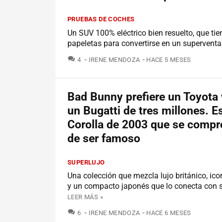
PRUEBAS DE COCHES
Un SUV 100% eléctrico bien resuelto, que t
papeletas para convertirse en un supervent
COMENTARIOS
4
IRENE MENDOZA
HACE 5 MESES
Bad Bunny prefiere un Toyota 
un Bugatti de tres millones. Es 
Corolla de 2003 que se compr
de ser famoso
SUPERLUJO
Una colección que mezcla lujo británico, ico
y un compacto japonés que lo conecta con s
LEER MÁS »
COMENTARIOS
6
IRENE MENDOZA
HACE 6 MESES