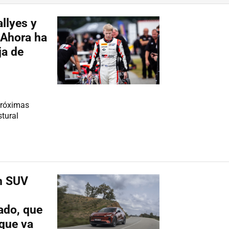
llyes y
. Ahora ha
ja de
próximas
stural
n SUV
ado, que
 que va