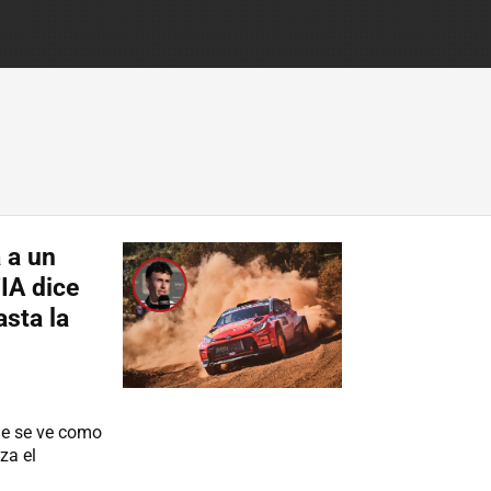
a a un
IA dice
asta la
ue se ve como
za el