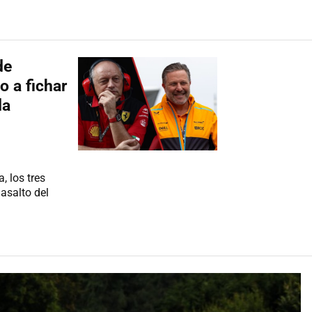
de
o a fichar
la
, los tres
 asalto del