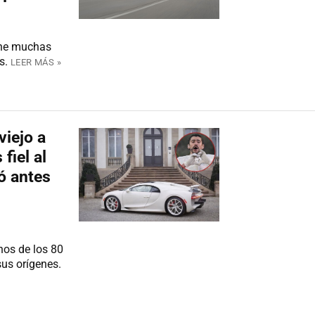
iene muchas
as.
LEER MÁS »
viejo a
fiel al
ó antes
nos de los 80
us orígenes.