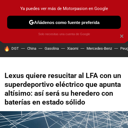
Ya puedes ver más de Motorpasion en Google
PRUEBAS
COCHES ELÉCTRICOS
OBSERVATORIO
F1
Añádenos como fuente preferida
Solo necesitas una cuenta de Google
×
HOY SE HABLA DE
DGT
China
Gasolina
Xiaomi
Mercedes-Benz
Peug
Lexus quiere resucitar al LFA con un
superdeportivo eléctrico que apunta
altísimo: así será su heredero con
baterías en estado sólido