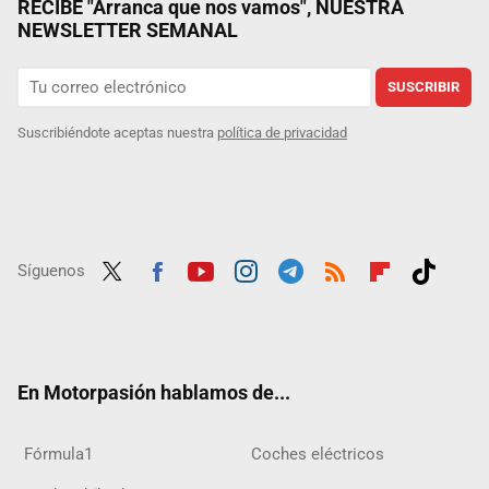
RECIBE "Arranca que nos vamos", NUESTRA
NEWSLETTER SEMANAL
SUSCRIBIR
Suscribiéndote aceptas nuestra
política de privacidad
Síguenos
Twit
Fac
Yout
Inst
Tele
RSS
Flip
Tikt
ter
ebo
ube
agra
gra
boar
ok
ok
m
m
d
En Motorpasión hablamos de...
Fórmula1
Coches eléctricos