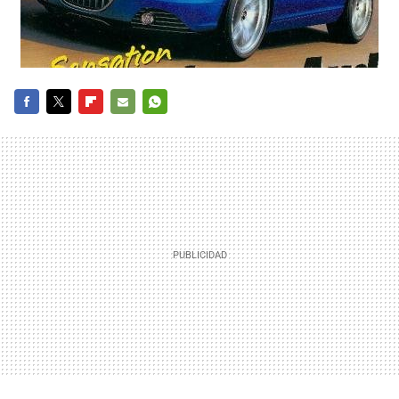
FACEBOOK
TWITTER
FLIPBOARD
E-
WHATSAPP
MAIL