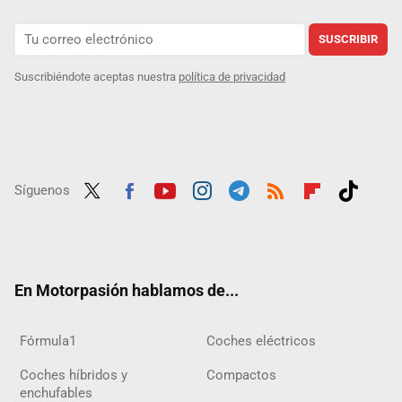
SUSCRIBIR
Suscribiéndote aceptas nuestra
política de privacidad
Síguenos
Twit
Fac
Yout
Inst
Tele
RSS
Flip
Tikt
ter
ebo
ube
agra
gra
boar
ok
ok
m
m
d
En Motorpasión hablamos de...
Fórmula1
Coches eléctricos
Coches híbridos y
Compactos
enchufables