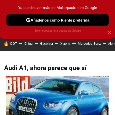
Ya puedes ver más de Motorpasion en Google
PRUEBAS
COCHES ELÉCTRICOS
OBSERVATORIO
F1
Añádenos como fuente preferida
Solo necesitas una cuenta de Google
×
HOY SE HABLA DE
DGT
China
Gasolina
Xiaomi
Mercedes-Benz
Alem
Audi A1, ahora parece que sí