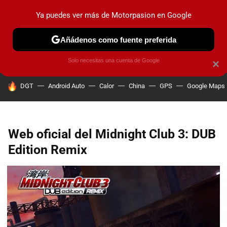
Ya puedes ver más de Motorpasion en Google
PRUEBAS
COCHES ELÉCTRICOS
OBSERVATORIO
F1
Añádenos como fuente preferida
Solo necesitas una cuenta de Google
×
HOY SE HABLA DE
DGT
Android Auto
Calor
China
GPS
Google Maps
Web oficial del Midnight Club 3: DUB
Edition Remix