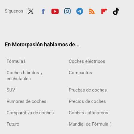
Síguenos
Twit
Fac
Yout
Inst
Tele
RSS
Flip
Tikt
ter
ebo
ube
agra
gra
boar
ok
ok
m
m
d
En Motorpasión hablamos de...
Fórmula1
Coches eléctricos
Coches híbridos y
Compactos
enchufables
SUV
Pruebas de coches
Rumores de coches
Precios de coches
Comparativa de coches
Coches autónomos
Futuro
Mundial de Fórmula 1