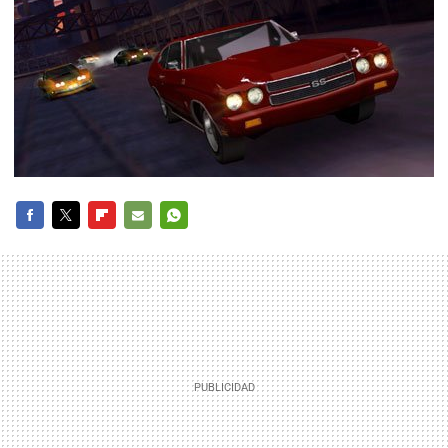
FACEBOOK
TWITTER
FLIPBOARD
E-
WHATSAPP
MAIL