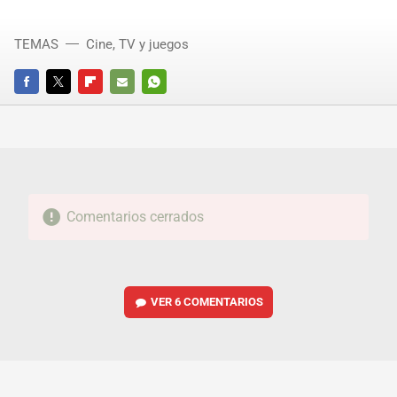
TEMAS
Cine, TV y juegos
FACEBOOK
TWITTER
FLIPBOARD
E-
WHATSAPP
MAIL
Comentarios cerrados
VER
6 COMENTARIOS