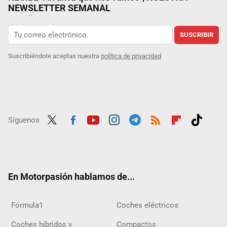
NEWSLETTER SEMANAL
SUSCRIBIR
Suscribiéndote aceptas nuestra
política de privacidad
Síguenos
Twit
Fac
Yout
Inst
Tele
RSS
Flip
Tikt
ter
ebo
ube
agra
gra
boar
ok
ok
m
m
d
En Motorpasión hablamos de...
Fórmula1
Coches eléctricos
Coches híbridos y
Compactos