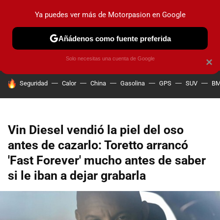
Ya puedes ver más de Motorpasion en Google
PRUEBAS
COCHES ELÉCTRICOS
OBSERVATORIO
F1
Añádenos como fuente preferida
Solo necesitas una cuenta de Google
×
HOY SE HABLA DE
Seguridad
Calor
China
Gasolina
GPS
SUV
B
Vin Diesel vendió la piel del oso
antes de cazarlo: Toretto arrancó
'Fast Forever' mucho antes de saber
si le iban a dejar grabarla