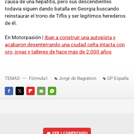
causa de una hepatitis, pero sus descendientes
todavía siguen dando batalla en Georgia buscando
reinstaurar el trono de Tiflis y ser legítimos herederos
de él.
En Motorpasión |
Iban a construir una autopista y
acabaron desenterrando una ciudad celta intacta con
oro, joyas y talleres de hace más de 2.000 años
TEMAS
Fórmula1
Jorge de Bagration
GP España
FACEBOOK
TWITTER
FLIPBOARD
E-
WHATSAPP
MAIL
VER
1 COMENTARIO