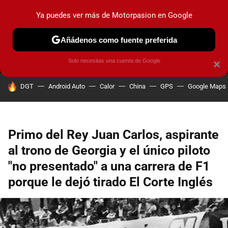
Ya puedes ver más de Motorpasion en Google
MENÚ
NUEVO
Añádenos como fuente preferida
PRUEBAS
COCHES ELÉCTRICOS
OBSERVATORIO
F1
Solo necesitas una cuenta de Google
×
HOY SE HABLA DE
DGT
Android Auto
Calor
China
GPS
Google Maps
Primo del Rey Juan Carlos, aspirante
al trono de Georgia y el único piloto
"no presentado" a una carrera de F1
porque le dejó tirado El Corte Inglés