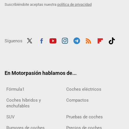
Suscribiéndote aceptas nuestra
política de privacidad
Síguenos
Twit
Fac
Yout
Inst
Tele
RSS
Flip
Tikt
ter
ebo
ube
agra
gra
boar
ok
ok
m
m
d
En Motorpasión hablamos de...
Fórmula1
Coches eléctricos
Coches híbridos y
Compactos
enchufables
SUV
Pruebas de coches
Rumores de coches
Precios de coches