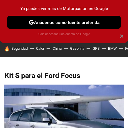
Ya puedes ver más de Motorpasion en Google
PRUEBAS
COCHES ELÉCTRICOS
OBSERVATORIO
F1
Añádenos como fuente preferida
Solo necesitas una cuenta de Google
×
HOY SE HABLA DE
Seguridad
Calor
China
Gasolina
GPS
BMW
F
Kit S para el Ford Focus