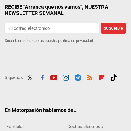
RECIBE "Arranca que nos vamos", NUESTRA
NEWSLETTER SEMANAL
SUSCRIBIR
Suscribiéndote aceptas nuestra
política de privacidad
Síguenos
Twit
Fac
Yout
Inst
Tele
RSS
Flip
Tikt
ter
ebo
ube
agra
gra
boar
ok
ok
m
m
d
En Motorpasión hablamos de...
Fórmula1
Coches eléctricos