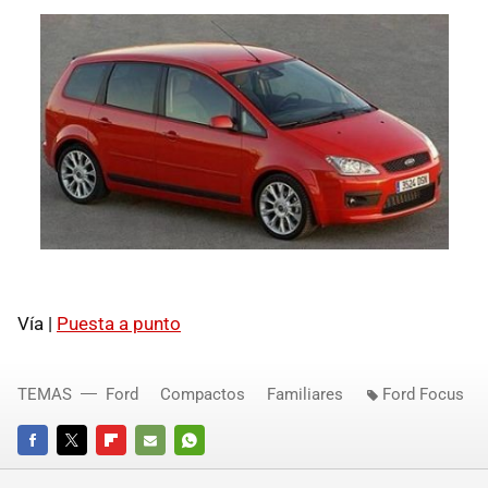
Vía |
Puesta a punto
TEMAS
Ford
Compactos
Familiares
Ford Focus
FACEBOOK
TWITTER
FLIPBOARD
E-
WHATSAPP