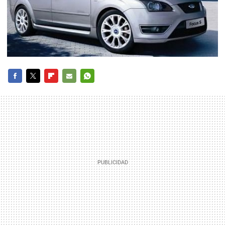
FACEBOOK
TWITTER
FLIPBOARD
E-
WHATSAPP
MAIL