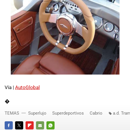
Vía |
AutoGlobal
�
TEMAS
Superlujo
Superdeportivos
Cabrio
a.d. Tra