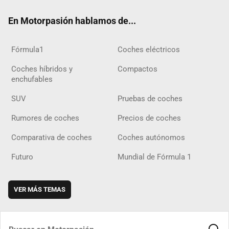
ok
m
m
d
En Motorpasión hablamos de...
Fórmula1
Coches eléctricos
Coches híbridos y
Compactos
enchufables
SUV
Pruebas de coches
Rumores de coches
Precios de coches
Comparativa de coches
Coches autónomos
Futuro
Mundial de Fórmula 1
VER MÁS TEMAS