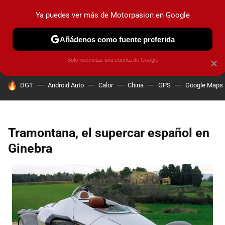
Ya puedes ver más de Motorpasion en Google
PRUEBAS
COCHES ELÉCTRICOS
OBSERVATORIO
F1
Añádenos como fuente preferida
Solo necesitas una cuenta de Google
×
HOY SE HABLA DE
DGT
Android Auto
Calor
China
GPS
Google Maps
Tramontana, el supercar español en
Ginebra