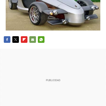
FACEBOOK
TWITTER
FLIPBOARD
E-
WHATSAPP
MAIL