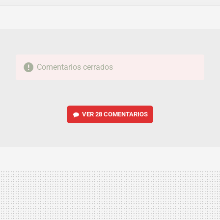
FACEBOOK
TWITTER
FLIPBOARD
E-
WHATSAPP
MAIL
Comentarios cerrados
VER
28 COMENTARIOS