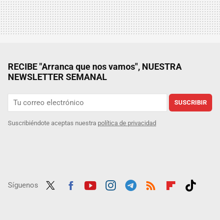
RECIBE "Arranca que nos vamos", NUESTRA
NEWSLETTER SEMANAL
SUSCRIBIR
Suscribiéndote aceptas nuestra
política de privacidad
Síguenos
Twit
Fac
Yout
Inst
Tele
RSS
Flip
Tikt
ter
ebo
ube
agra
gra
boar
ok