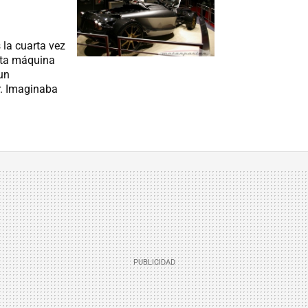
 la cuarta vez
esta máquina
un
r. Imaginaba