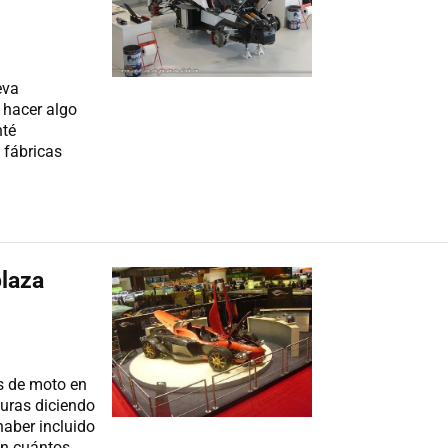
eva
o hacer algo
nté
 fábricas
plaza
s de moto en
duras diciendo
aber incluido
En cuántos