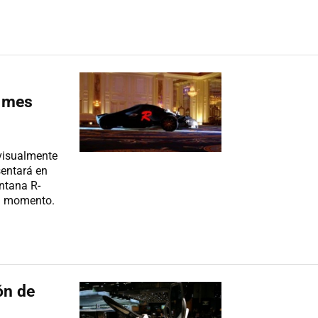
e mes
 visualmente
sentará en
ntana R-
el momento.
ón de