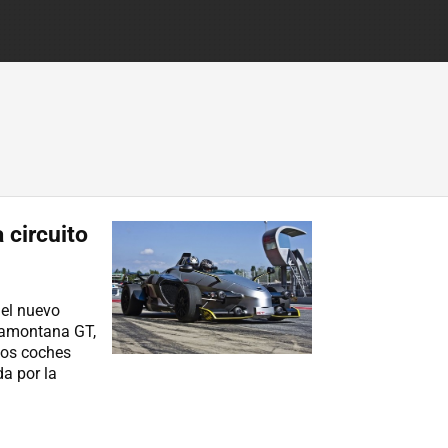
 circuito
 el nuevo
Tramontana GT,
los coches
a por la