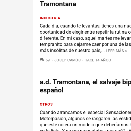
Tramontana
INDUSTRIA
Cada día, cuando te levantas, tienes una nu
oportunidad de elegir entre repetir la rutina 
diferente. En mi caso, aquel martes me leva
tempranito para dejarme caer por una de las
más insólitas de nuestro país,...
LEER MÁS »
COMENTARIOS
69
JOSEP CAMÓS
HACE 14 AÑOS
a.d. Tramontana, el salvaje bi
español
OTROS
Cuando arrancamos el especial Sensacione
Motorpasión, algunos se rasgaron las vesti
que este no era un modelo que deberíamos h
en la lista. Y yo me preguntaba ¿por qué? ¿