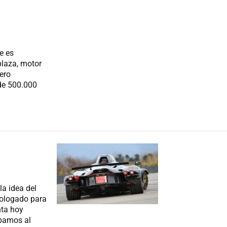
e es
iplaza, motor
tero
 de 500.000
a idea del
ologado para
nta hoy
ábamos al