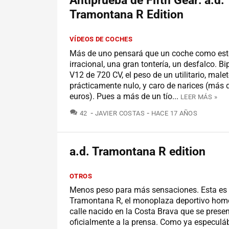
Antiprueba de Fifth Gear: a.d.
Tramontana R Edition
VÍDEOS DE COCHES
Más de uno pensará que un coche como est
irracional, una gran tontería, un desfalco. B
V12 de 720 CV, el peso de un utilitario, male
prácticamente nulo, y caro de narices (más
euros). Pues a más de un tío...
LEER MÁS »
COMENTARIOS
42
JAVIER COSTAS
HACE 17 AÑOS
a.d. Tramontana R edition
OTROS
Menos peso para más sensaciones. Esta es l
Tramontana R, el monoplaza deportivo hom
calle nacido en la Costa Brava que se prese
oficialmente a la prensa. Como ya especul