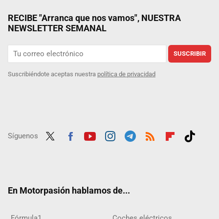
RECIBE "Arranca que nos vamos", NUESTRA
NEWSLETTER SEMANAL
SUSCRIBIR
Suscribiéndote aceptas nuestra
política de privacidad
Síguenos
Twit
Fac
Yout
Inst
Tele
RSS
Flip
Tikt
ter
ebo
ube
agra
gra
boar
ok
ok
m
m
d
En Motorpasión hablamos de...
Fórmula1
Coches eléctricos