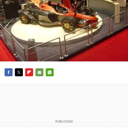
FACEBOOK
TWITTER
FLIPBOARD
E-
WHATSAPP
MAIL