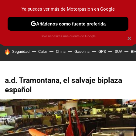
Ya puedes ver más de Motorpasion en Google
PRUEBAS
COCHES ELÉCTRICOS
OBSERVATORIO
F1
Añádenos como fuente preferida
Solo necesitas una cuenta de Google
×
HOY SE HABLA DE
Seguridad
Calor
China
Gasolina
GPS
SUV
B
a.d. Tramontana, el salvaje biplaza
español