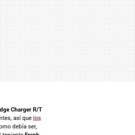
dge Charger R/T
ntes, así que
los
como debía ser,
l teniente
Frank