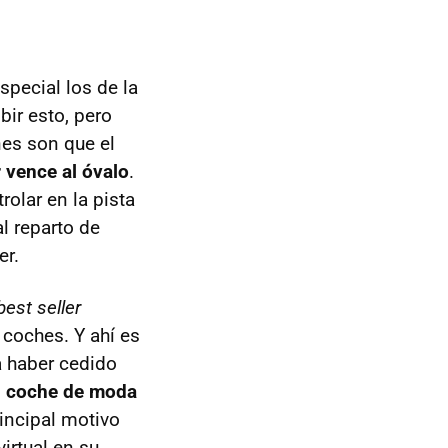
pecial los de la
bir esto, pero
nes son que el
 vence al óvalo
.
olar en la pista
l reparto de
er.
best seller
s coches. Y ahí es
a haber cedido
el coche de moda
rincipal motivo
irtual en su