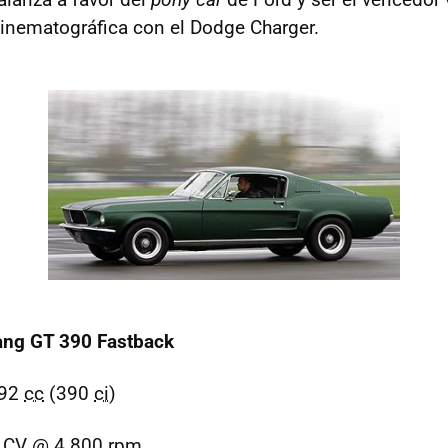
 cinematográfica con el Dodge Charger.
ang GT 390 Fastback
392
cc
(390
ci
)
 CV @ 4.800 rpm