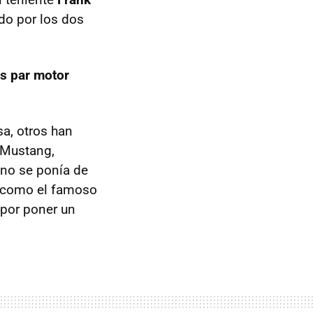
do por los dos
s par motor
sa, otros han
l Mustang,
uno se ponía de
, como el famoso
 por poner un