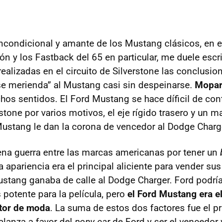
condicional y amante de los Mustang clásicos, en es
n y los Fastback del 65 en particular, me duele escri
realizadas en el circuito de Silverstone las conclusio
e merienda” al Mustang casi sin despeinarse.
Mopar
os sentidos. El Ford Mustang se hace díficil de contr
tone por varios motivos, el eje rígido trasero y un ma
ustang le dan la corona de vencedor al Dodge Charg
lena guerra entre las marcas americanas por tener un
a apariencia era el principal aliciente para vender su
stang ganaba de calle al Dodge Charger. Ford podrí
potente para la película, pero
el Ford Mustang era 
tor de moda
. La suma de estos dos factores fue el p
balanza a favor del
pony car
de Ford y ser el vencedor v