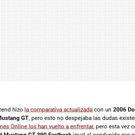
rend hizo
la comparativa actualizada
con un
2006 Do
Mustang GT
, pero esto no despejaba las dudas existe
mes Online los han vuelto a enfrentar
, pero esta vez 
d Mustang GT 390 Fastback
igual al conducido por e