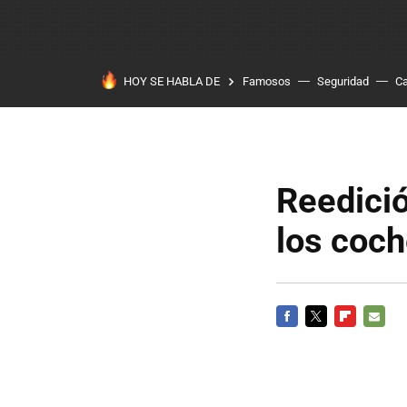
HOY SE HABLA DE
Famosos
Seguridad
Ca
Reedició
los coch
FACEBOOK
TWITTER
FLIPBOARD
E-
MAIL