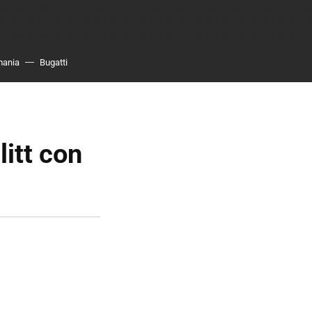
mania
Bugatti
itt con