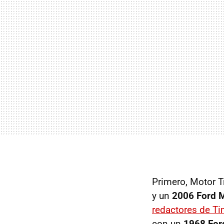
Primero, Motor T
y un
2006 Ford 
redactores de Ti
con un
1968 For