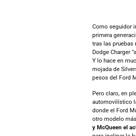
Como seguidor in
primera generació
tras las pruebas 
Dodge Charger “s
Y lo hace en much
mojada de Silvers
pesos del Ford M
Pero claro, en p
automovilístico l
donde el Ford Mu
otro modelo más 
y McQueen el ac
para inclinar la 