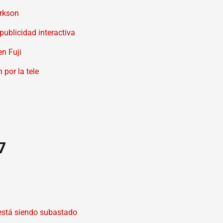
arkson
ublicidad interactiva
n Fuji
 por la tele
7
está siendo subastado