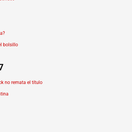
ia?
 bolsillo
7
k no remata el título
ntina