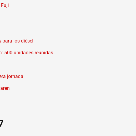
 Fuji
para los diésel
a: 500 unidades reunidas
era jornada
Laren
7