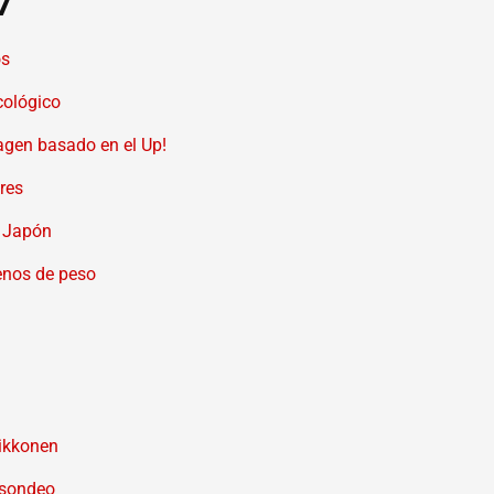
7
os
cológico
wagen basado en el Up!
ores
n Japón
nos de peso
aikkonen
 sondeo