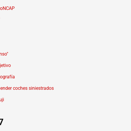
EuroNCAP
7
nso"
jetivo
tografía
ender coches siniestrados
ji
7