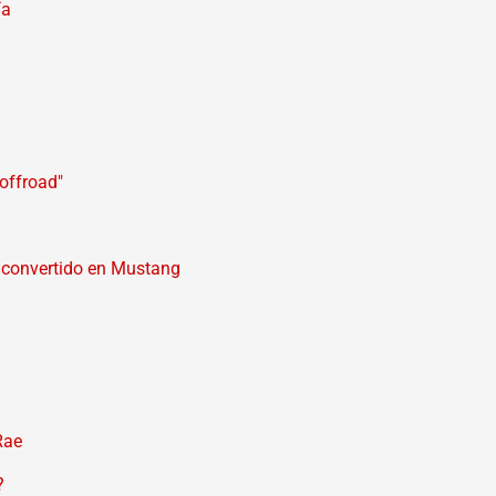
ía
offroad"
 convertido en Mustang
Rae
?