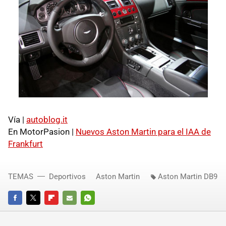
Vía |
autoblog.it
En MotorPasion |
Nuevos Aston Martin para el IAA de
Frankfurt
TEMAS
Deportivos
Aston Martin
Aston Martin DB9
FACEBOOK
TWITTER
FLIPBOARD
E-
WHATSAPP
MAIL