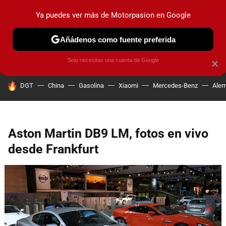
Ya puedes ver más de Motorpasion en Google
PRUEBAS
COCHES ELÉCTRICOS
OBSERVATORIO
F1
Añádenos como fuente preferida
Solo necesitas una cuenta de Google
×
HOY SE HABLA DE
DGT
China
Gasolina
Xiaomi
Mercedes-Benz
Alem
Aston Martin DB9 LM, fotos en vivo
desde Frankfurt