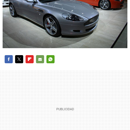
FACEBOOK
TWITTER
FLIPBOARD
E-
WHATSAPP
MAIL