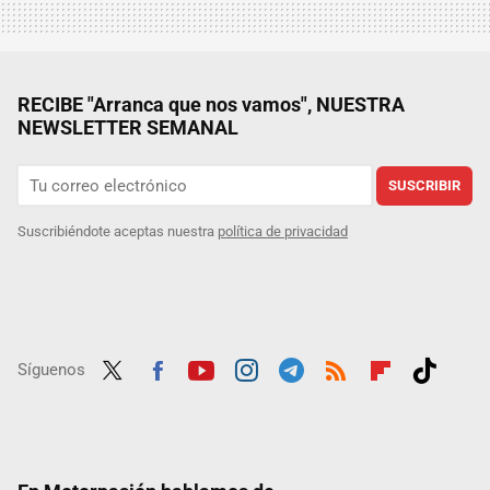
RECIBE "Arranca que nos vamos", NUESTRA
NEWSLETTER SEMANAL
SUSCRIBIR
Suscribiéndote aceptas nuestra
política de privacidad
Síguenos
Twit
Fac
Yout
Inst
Tele
RSS
Flip
Tikt
ter
ebo
ube
agra
gra
boar
ok
ok
m
m
d