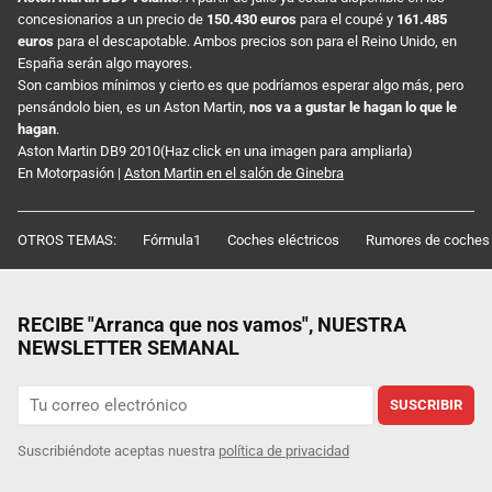
concesionarios a un precio de
150.430 euros
para el coupé y
161.485
euros
para el descapotable. Ambos precios son para el Reino Unido, en
España serán algo mayores.
Son cambios mínimos y cierto es que podríamos esperar algo más, pero
pensándolo bien, es un Aston Martin,
nos va a gustar le hagan lo que le
hagan
.
Aston Martin DB9 2010(Haz click en una imagen para ampliarla)
En Motorpasión |
Aston Martin en el salón de Ginebra
OTROS TEMAS:
Fórmula1
Coches eléctricos
Rumores de coches
RECIBE "Arranca que nos vamos", NUESTRA
NEWSLETTER SEMANAL
SUSCRIBIR
Suscribiéndote aceptas nuestra
política de privacidad