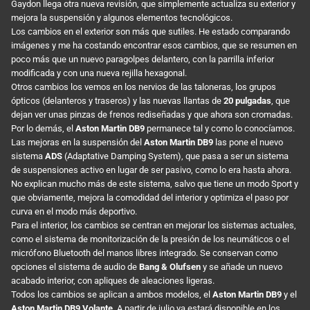
Gaydon llega otra nueva revisión, que simplemente actualiza su exterior y
mejora la suspensión y algunos elementos tecnológicos.
Los cambios en el exterior son más que sutiles. He estado comparando
imágenes y me ha costando encontrar esos cambios, que se resumen en
poco más que un nuevo paragolpes delantero, con la parrilla inferior
modificada y con una nueva rejilla hexagonal.
Otros cambios los vemos en los nervios de las taloneras, los grupos
ópticos (delanteros y traseros) y las nuevas llantas de
20 pulgadas
, que
dejan ver unas pinzas de frenos rediseñadas y que ahora son cromadas.
Por lo demás, el
Aston Martin DB9
permanece tal y como lo conocíamos.
Las mejoras en la suspensión del
Aston Martin DB9
las pone el nuevo
sistema
ADS
(Adaptative Damping System), que pasa a ser un sistema
de suspensiones activo en lugar de ser pasivo, como lo era hasta ahora.
No explican mucho más de este sistema, salvo que tiene un modo Sport y
que obviamente, mejora la comodidad del interior y optimiza el paso por
curva en el modo más deportivo.
Para el interior, los cambios se centran en mejorar los sistemas actuales,
como el sistema de monitorización de la presión de los neumáticos o el
micrófono Bluetooth del manos libres integrado. Se conservan como
opciones el sistema de audio de
Bang & Olufsen
y se añade un nuevo
acabado interior, con apliques de aleaciones ligeras.
Todos los cambios se aplican a ambos modelos, el
Aston Martin DB9
y el
Aston Martin DB9 Volante
. A partir de julio ya estará disponible en los