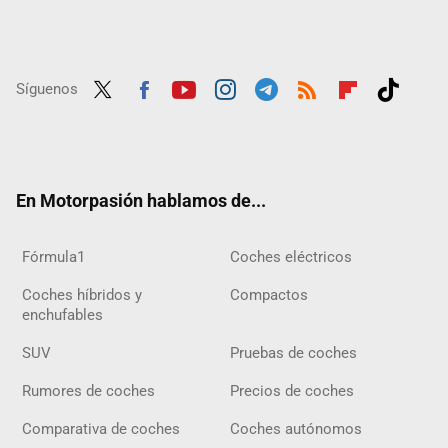
Síguenos
Twit
Fac
Yout
Inst
Tele
RSS
Flip
Tikt
ter
ebo
ube
agra
gra
boar
ok
ok
m
m
d
En Motorpasión hablamos de...
Fórmula1
Coches eléctricos
Coches híbridos y
Compactos
enchufables
SUV
Pruebas de coches
Rumores de coches
Precios de coches
Comparativa de coches
Coches autónomos