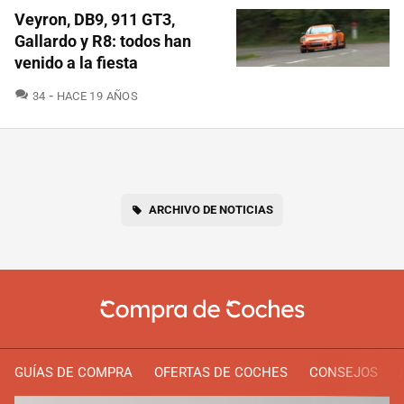
Veyron, DB9, 911 GT3,
Gallardo y R8: todos han
venido a la fiesta
COMENTARIOS
34
HACE 19 AÑOS
ARCHIVO DE NOTICIAS
GUÍAS DE COMPRA
OFERTAS DE COCHES
CONSEJOS