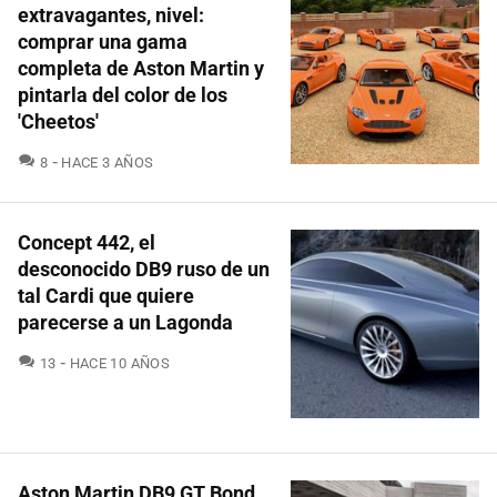
extravagantes, nivel:
comprar una gama
completa de Aston Martin y
pintarla del color de los
'Cheetos'
COMENTARIOS
8
HACE 3 AÑOS
Concept 442, el
desconocido DB9 ruso de un
tal Cardi que quiere
parecerse a un Lagonda
COMENTARIOS
13
HACE 10 AÑOS
Aston Martin DB9 GT Bond