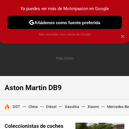
Ya puedes ver más de Motorpasion en Google
PRUEBAS
COCHES ELÉCTRICOS
OBSERVATORIO
F1
Añádenos como fuente preferida
Solo necesitas una cuenta de Google
×
Aston Martin DB9
HOY SE HABLA DE
DGT
China
Diésel
Gasolina
Xiaomi
Mercedes-Be
Coleccionistas de coches