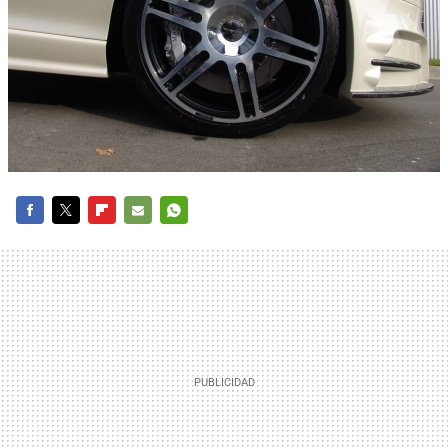
FACEBOOK
TWITTER
FLIPBOARD
E-
WHATSAPP
MAIL