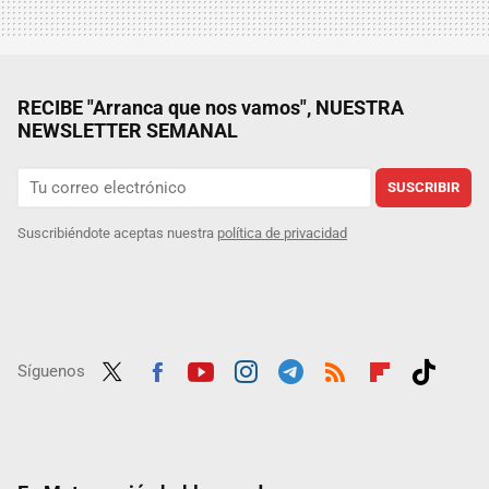
RECIBE "Arranca que nos vamos", NUESTRA
NEWSLETTER SEMANAL
SUSCRIBIR
Suscribiéndote aceptas nuestra
política de privacidad
Síguenos
Twit
Fac
Yout
Inst
Tele
RSS
Flip
Tikt
ter
ebo
ube
agra
gra
boar
ok
ok
m
m
d