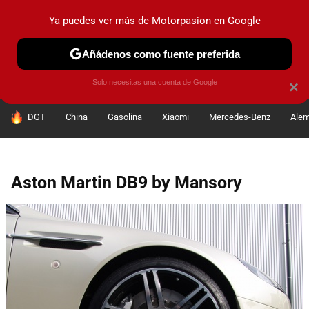
Ya puedes ver más de Motorpasion en Google
PRUEBAS
COCHES ELÉCTRICOS
OBSERVATORIO
F1
Añádenos como fuente preferida
Solo necesitas una cuenta de Google
×
HOY SE HABLA DE
DGT
China
Gasolina
Xiaomi
Mercedes-Benz
Alem
Aston Martin DB9 by Mansory