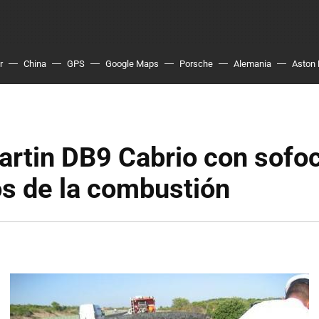
r
China
GPS
Google Maps
Porsche
Alemania
Aston 
artin DB9 Cabrio con sofo
s de la combustión