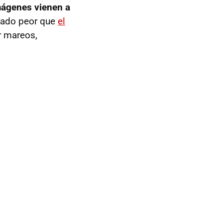
mágenes vienen a
edado peor que
el
r mareos,