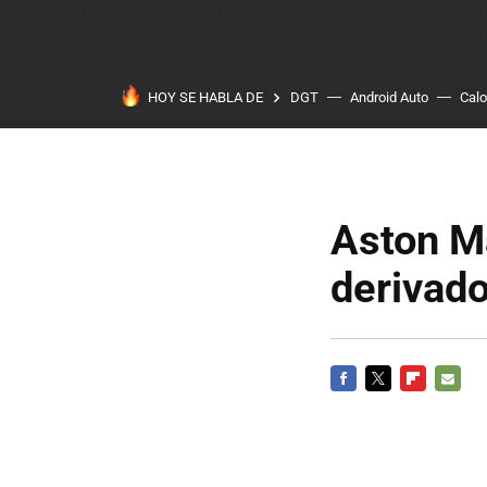
HOY SE HABLA DE
DGT
Android Auto
Calo
Aston M
derivado
FACEBOOK
TWITTER
FLIPBOARD
E-
MAIL